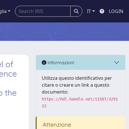
glia
IT
LOGIN
l of
Informazioni
dence
Utilizza questo identificativo per
citare o creare un link a questo
o the
documento:
https://hdl.handle.net/11587/3291
22
Attenzione