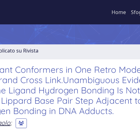
Home
Sfo
licato su Rivista
ant Conformers in One Retro Mode
strand Cross Link.Unambiguous Evi
ne Ligand Hydrogen Bonding Is Not
e Lippard Base Pair Step Adjacent t
gen Bonding in DNA Adducts.
aolo
;