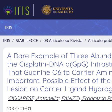
IRIS
IRIS
SIARI LECCE
03 Articolo su Rivista
Articolo pubb
A Rare Example of Three Abund
the Cisplatin-DNA d(GpG) Intra
That Guanine O6 to Carrier Ami
Important. Possible Effect of th
Lesion on Carrier Ligand Hydro
CICCARESE, Antonella
;
FANIZZI, Francesco P
2001-01-01