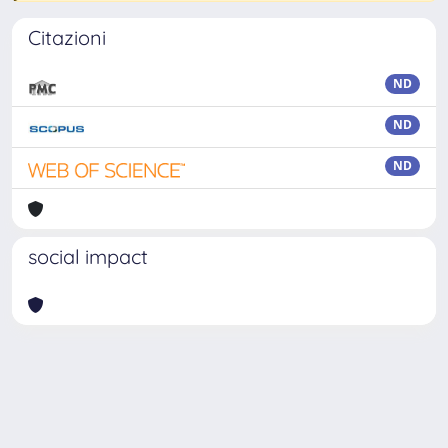
Citazioni
ND
ND
ND
social impact
Powered by
IRIS
-
about IRIS
-
Utilizzo dei cookie
-
Privacy
Copyright © 2026