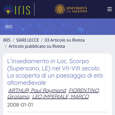
IRIS
IRIS
SIARI LECCE
03 Articolo su Rivista
Articolo pubblicato su Rivista
L’insediamento in Loc. Scorpo
(Supersano, LE) nel VII-VIII secolo.
La scoperta di un paesaggio di età
altomedievale
ARTHUR, Paul Raymond
;
FIORENTINO,
Girolamo
;
LEO IMPERIALE, MARCO
2008-01-01