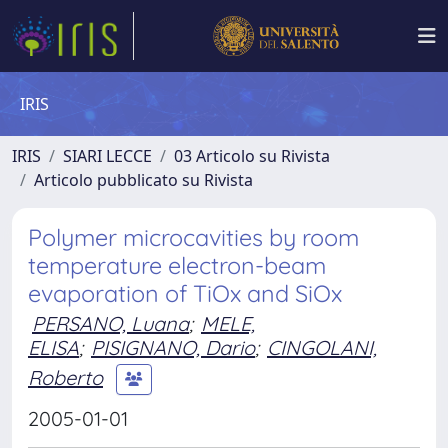
IRIS
IRIS
SIARI LECCE
03 Articolo su Rivista
Articolo pubblicato su Rivista
Polymer microcavities by room
temperature electron-beam
evaporation of TiOx and SiOx
PERSANO, Luana
;
MELE,
ELISA
;
PISIGNANO, Dario
;
CINGOLANI,
Roberto
2005-01-01