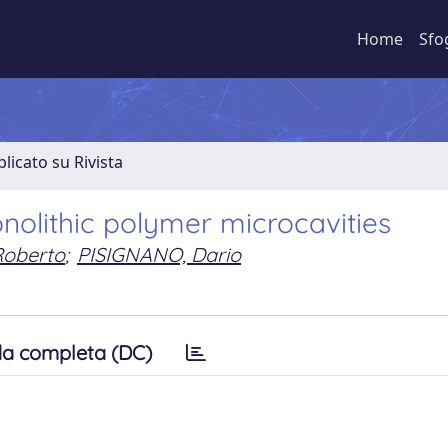
Home
Sfo
licato su Rivista
onolithic polymer microcavities
Roberto
;
PISIGNANO, Dario
a completa (DC)