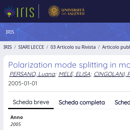
IRIS
IRIS
SIARI LECCE
03 Articolo su Rivista
Articolo pubb
Polarization mode splitting in m
PERSANO, Luana
;
MELE, ELISA
;
CINGOLANI, 
2005-01-01
Scheda breve
Scheda completa
Sched
Anno
2005