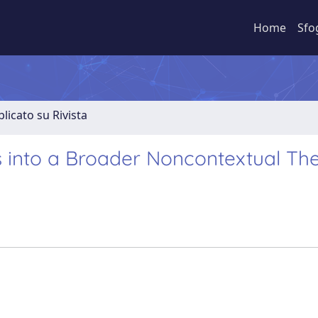
Home
Sfo
licato su Rivista
nto a Broader Noncontextual The