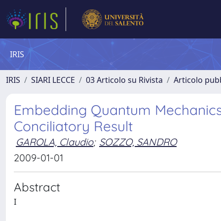
IRIS
IRIS
SIARI LECCE
03 Articolo su Rivista
Articolo pubb
Embedding Quantum Mechanics i
Conciliatory Result
GAROLA, Claudio
;
SOZZO, SANDRO
2009-01-01
Abstract
I