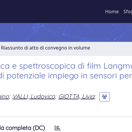
Home
Sfo
Riassunto di atto di convegno in volume
tica e spettroscopica di film Langm
di potenziale impiego in sensori pe
ino
;
VALLI, Ludovico
;
GIOTTA, Livia
;
a completa (DC)