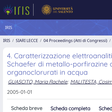
IRIS
IRIS
SIARI LECCE
04 Proceedings (Atti di Congressi)
4. Caratterizzazione elettroanali
Schaefer di metallo-porfirazine 
organoclorurati in acqua
GUASCITO, Maria Rachele
;
MALITESTA, Cosim
2005-01-01
Scheda breve
Scheda completa
Sched