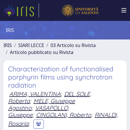
IRIS
IRIS
SIARI LECCE
03 Articolo su Rivista
Articolo pubblicato su Rivista
Characterization of functionalised
porphyrin films using synchrotron
radiation
ARIMA, VALENTINA
;
DEL SOLE,
Roberta
;
MELE, Giuseppe
Agostino
;
VASAPOLLO,
Giuseppe
;
CINGOLANI, Roberto
;
RINALDI,
Rosaria
;