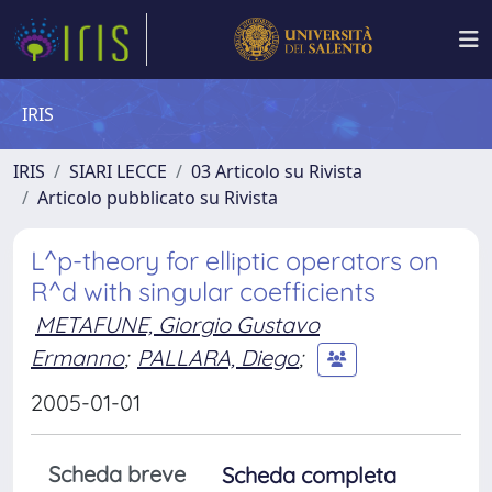
IRIS
IRIS
SIARI LECCE
03 Articolo su Rivista
Articolo pubblicato su Rivista
L^p-theory for elliptic operators on
R^d with singular coefficients
METAFUNE, Giorgio Gustavo
Ermanno
;
PALLARA, Diego
;
2005-01-01
Scheda breve
Scheda completa