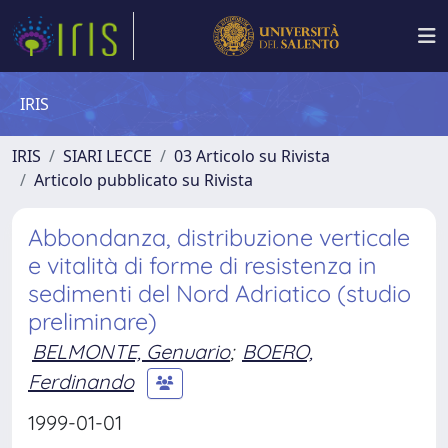
IRIS
IRIS
SIARI LECCE
03 Articolo su Rivista
Articolo pubblicato su Rivista
Abbondanza, distribuzione verticale
e vitalità di forme di resistenza in
sedimenti del Nord Adriatico (studio
preliminare)
BELMONTE, Genuario
;
BOERO,
Ferdinando
1999-01-01