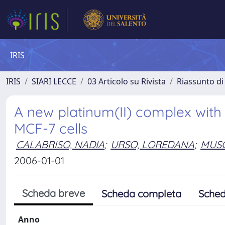
IRIS
IRIS
SIARI LECCE
03 Articolo su Rivista
Riassunto di 
A new platinum(II) complex with
MCF-7 cells
CALABRISO, NADIA
;
URSO, LOREDANA
;
MUSC
2006-01-01
Scheda breve
Scheda completa
Sched
Anno