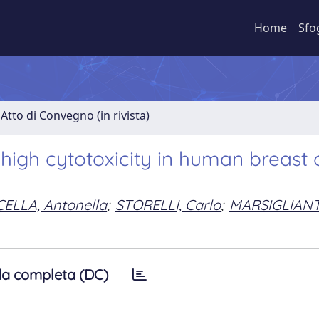
Home
Sfo
Atto di Convegno (in rivista)
 high cytotoxicity in human breast
ELLA, Antonella
;
STORELLI, Carlo
;
MARSIGLIANT
a completa (DC)