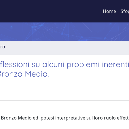
Home
Sfo
bro
flessioni su alcuni problemi inerenti
l Bronzo Medio.
il Bronzo Medio ed ipotesi interpretative sul loro ruolo effett