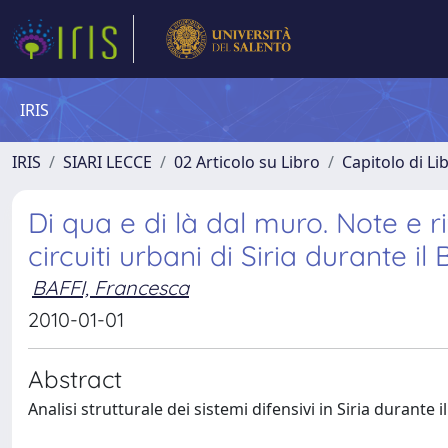
IRIS
IRIS
SIARI LECCE
02 Articolo su Libro
Capitolo di Li
Di qua e di là dal muro. Note e ri
circuiti urbani di Siria durante i
BAFFI, Francesca
2010-01-01
Abstract
Analisi strutturale dei sistemi difensivi in Siria durante 