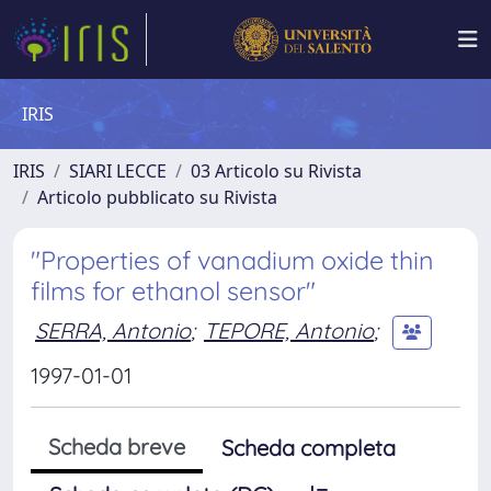
IRIS
IRIS
SIARI LECCE
03 Articolo su Rivista
Articolo pubblicato su Rivista
"Properties of vanadium oxide thin
films for ethanol sensor"
SERRA, Antonio
;
TEPORE, Antonio
;
1997-01-01
Scheda breve
Scheda completa