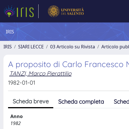
IRIS
IRIS
SIARI LECCE
03 Articolo su Rivista
Articolo pubb
A proposito di Carlo Francesco
TANZI, Marco Pierattilio
1982-01-01
Scheda breve
Scheda completa
Sched
Anno
1982