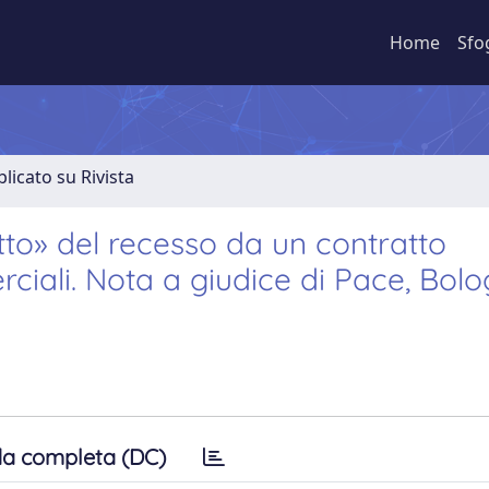
Home
Sfo
licato su Rivista
etto» del recesso da un contratto
ciali. Nota a giudice di Pace, Bolo
a completa (DC)