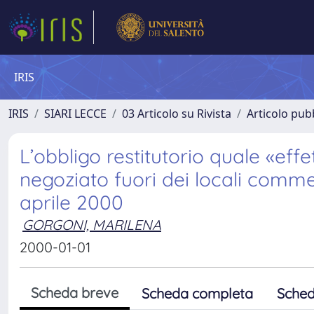
IRIS
IRIS
SIARI LECCE
03 Articolo su Rivista
Articolo pubb
L’obbligo restitutorio quale «eff
negoziato fuori dei locali commer
aprile 2000
GORGONI, MARILENA
2000-01-01
Scheda breve
Scheda completa
Sched