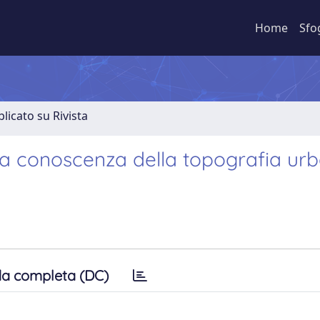
Home
Sfo
licato su Rivista
la conoscenza della topografia urb
a completa (DC)