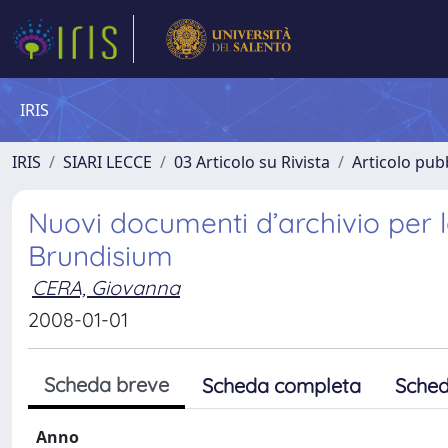
IRIS
IRIS
SIARI LECCE
03 Articolo su Rivista
Articolo pubb
Nuovi documenti d’archivio per 
Brundisium
CERA, Giovanna
2008-01-01
Scheda breve
Scheda completa
Sched
Anno