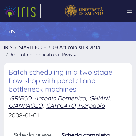
IRIS
IRIS
SIARI LECCE
03 Articolo su Rivista
Articolo pubblicato su Rivista
Batch scheduling in a two stage
flow shop with parallel and
bottleneck machines
GRIECO, Antonio Domenico
;
GHIANI,
GIANPAOLO
;
CARICATO, Pierpaolo
2008-01-01
Scheda breve
Scheda completa