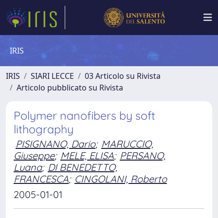
IRIS
IRIS
SIARI LECCE
03 Articolo su Rivista
Articolo pubblicato su Rivista
Polymer nanofibers by soft
lithography
PISIGNANO, Dario
;
MARUCCIO,
Giuseppe
;
MELE, ELISA
;
PERSANO,
Luana
;
DI BENEDETTO,
FRANCESCA
;
CINGOLANI, Roberto
2005-01-01