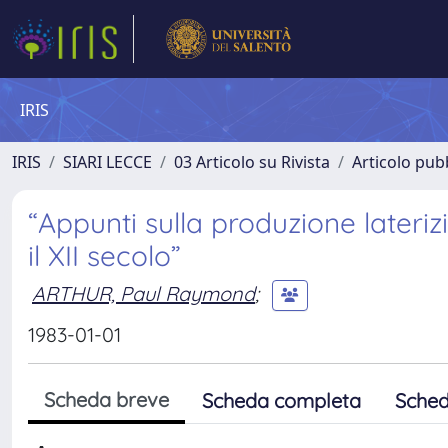
IRIS
IRIS
SIARI LECCE
03 Articolo su Rivista
Articolo pubb
“Appunti sulla produzione laterizia
il XII secolo”
ARTHUR, Paul Raymond
;
1983-01-01
Scheda breve
Scheda completa
Sched