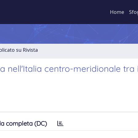
Home
Sfo
licato su Rivista
 nell'Italia centro-meridionale tra i
a completa (DC)