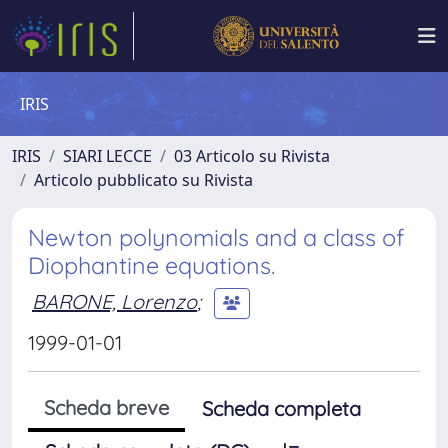
IRIS
IRIS
SIARI LECCE
03 Articolo su Rivista
Articolo pubblicato su Rivista
Newton polynomials and a class of
Diophantine equations.
BARONE, Lorenzo
;
1999-01-01
Scheda breve
Scheda completa