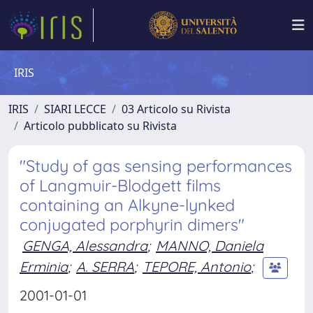
IRIS
IRIS
SIARI LECCE
03 Articolo su Rivista
Articolo pubblicato su Rivista
"Study of gas sensing performances
of Langmuir-Blodgett films
containing an Alkyne-lynked
conjugated porphyrin dimers"
GENGA, Alessandra
;
MANNO, Daniela
Erminia
;
A. SERRA
;
TEPORE, Antonio
;
2001-01-01