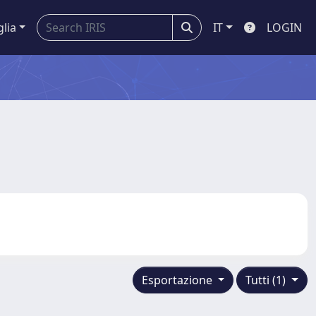
glia
IT
LOGIN
Esportazione
Tutti (1)