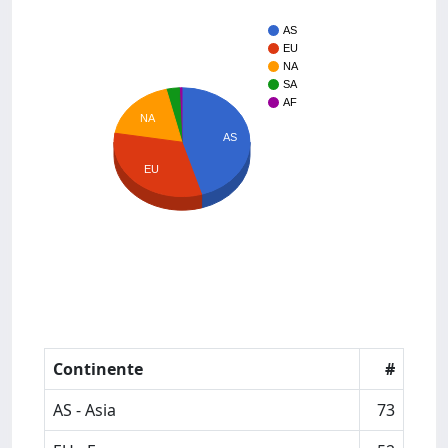
AS
EU
NA
SA
AF
NA
AS
EU
Continente
#
AS - Asia
73