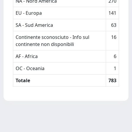
NA - Nord America
270
EU - Europa
141
SA - Sud America
63
Continente sconosciuto - Info sul
16
continente non disponibili
AF - Africa
6
OC - Oceania
1
Totale
783
Powered by
IRIS
-
about IRIS
-