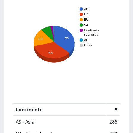
AS
NA
EU
SA
Continente
sconos…
AS
EU
AF
Other
NA
Continente
#
AS - Asia
286