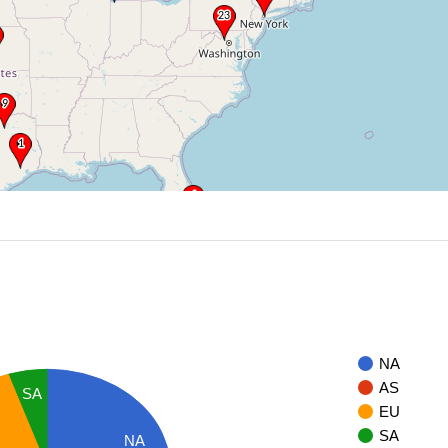
NA
AS
SA
EU
SA
NA