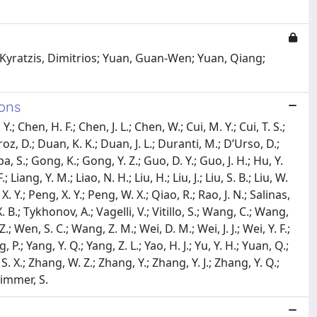
Kyratzis, Dimitrios; Yuan, Guan-Wen; Yuan, Qiang;
rons
; Chen, H. F.; Chen, J. L.; Chen, W.; Cui, M. Y.; Cui, T. S.;
oz, D.; Duan, K. K.; Duan, J. L.; Duranti, M.; D’Urso, D.;
pa, S.; Gong, K.; Gong, Y. Z.; Guo, D. Y.; Guo, J. H.; Hu, Y.
F.; Liang, Y. M.; Liao, N. H.; Liu, H.; Liu, J.; Liu, S. B.; Liu, W.
X. Y.; Peng, X. Y.; Peng, W. X.; Qiao, R.; Rao, J. N.; Salinas,
X. B.; Tykhonov, A.; Vagelli, V.; Vitillo, S.; Wang, C.; Wang,
 Wen, S. C.; Wang, Z. M.; Wei, D. M.; Wei, J. J.; Wei, Y. F.;
ng, P.; Yang, Y. Q.; Yang, Z. L.; Yao, H. J.; Yu, Y. H.; Yuan, Q.;
 S. X.; Zhang, W. Z.; Zhang, Y.; Zhang, Y. J.; Zhang, Y. Q.;
 Zimmer, S.