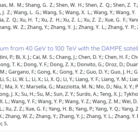
inas, M. M.; Shang, G. Z.; Shen, W. H.; Shen, Z. Q.; Shen, Z. T.; 
 J. Z.; Wang, L. G.; Wang, S.; Wang, X. L.; Wang, Y.; Wang, Y. F
a, Z. Q.; Xu, H. T.; Xu, Z. H.; Xu, Z. L.; Xu, Z. Z.; Xue, G. F.; Ya
 Zhang, W. Z.; Zhang, Y.; Zhang, Y. J.; Zhang, Y. L.; Zhang, Y. P.
um from 40 GeV to 100 TeV with the DAMPE satell
 P.; Bi, X. J.; Cai, M. S.; Chang, J.; Chen, D. Y.; Chen, H. F.; Che
ong, T. K.; Dong, Y. F.; Dong, Z. X.; Donvito, G.; Droz, D.; Duan, 
o, M.; Gargano, F.; Gong, K.; Gong, Y. Z.; Guo, D. Y.; Guo, J. H.; 
, S.; Li, W. L.; Li, X.; Li, X. Q.; Li, Y.; Liang, Y. F.; Liang, Y. M.; Lia
T.; Ma, X. Y.; Marsella, G.; Mazziotta, M. N.; Mo, D.; Niu, X. Y.; P
ng, J. X.; Su, H.; Su, M.; Sun, Z. Y.; Surdo, A.; Teng, X. J.; Tyk
L.; Wang, Y. F.; Wang, Y. P.; Wang, Y. Z.; Wang, Z. M.; Wei, D. M.;
 L.; Xu, Z. Z.; Xue, G. F.; Yang, H. B.; Yang, P.; Yang, Y. Q.; Yang, Z.
 X.; Zhang, W. Z.; Zhang, Y.; Zhang, Y. J.; Zhang, Y. L.; Zhang, Y.
, S.