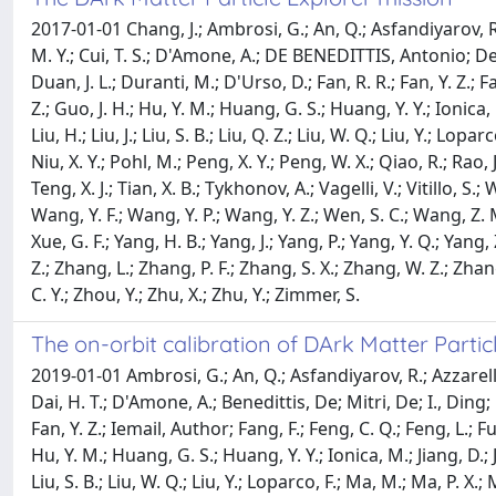
2017-01-01 Chang, J.; Ambrosi, G.; An, Q.; Asfandiyarov, R.; 
M. Y.; Cui, T. S.; D'Amone, A.; DE BENEDITTIS, Antonio; De 
Duan, J. L.; Duranti, M.; D'Urso, D.; Fan, R. R.; Fan, Y. Z.; 
Z.; Guo, J. H.; Hu, Y. M.; Huang, G. S.; Huang, Y. Y.; Ionica, M.; J
Liu, H.; Liu, J.; Liu, S. B.; Liu, Q. Z.; Liu, W. Q.; Liu, Y.; Lo
Niu, X. Y.; Pohl, M.; Peng, X. Y.; Peng, W. X.; Qiao, R.; Rao, 
Teng, X. J.; Tian, X. B.; Tykhonov, A.; Vagelli, V.; Vitillo,
Wang, Y. F.; Wang, Y. P.; Wang, Y. Z.; Wen, S. C.; Wang, Z. M.; We
Xue, G. F.; Yang, H. B.; Yang, J.; Yang, P.; Yang, Y. Q.; Yang, Z
Z.; Zhang, L.; Zhang, P. F.; Zhang, S. X.; Zhang, W. Z.; Zhang
C. Y.; Zhou, Y.; Zhu, X.; Zhu, Y.; Zimmer, S.
The on-orbit calibration of DArk Matter Partic
2019-01-01 Ambrosi, G.; An, Q.; Asfandiyarov, R.; Azzarello, P
Dai, H. T.; D'Amone, A.; Benedittis, De; Mitri, De; I., Ding; 
Fan, Y. Z.; Iemail, Author; Fang, F.; Feng, C. Q.; Feng, L.; F
Hu, Y. M.; Huang, G. S.; Huang, Y. Y.; Ionica, M.; Jiang, D.; Jiang,
Liu, S. B.; Liu, W. Q.; Liu, Y.; Loparco, F.; Ma, M.; Ma, P. X.;