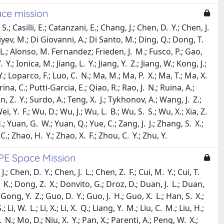
ce mission
.; Casilli, E.; Catanzani, E.; Chang, J.; Chen, D. Y.; Chen, J.
ergiyev, M.; Di Giovanni, A.; Di Santo, M.; Ding, Q.; Dong, T.
g, L.; Alonso, M. Fernandez; Frieden, J. M.; Fusco, P.; Gao,
 Ionica, M.; Jiang, L. Y.; Jiang, Y. Z.; Jiang, W.; Kong, J.;
iu, Y.; Loparco, F.; Luo, C. N.; Ma, M.; Ma, P. X.; Ma, T.; Ma, X.
na, C.; Putti-Garcia, E.; Qiao, R.; Rao, J. N.; Ruina, A.;
n, Z. Y.; Surdo, A.; Teng, X. J.; Tykhonov, A.; Wang, J. Z.;
 Y. F.; Wu, D.; Wu, J.; Wu, L. B.; Wu, S. S.; Wu, X.; Xia, Z.
 H.; Yuan, G. W.; Yuan, Q.; Yue, C.; Zang, J. J.; Zhang, S. X.;
.; Zhao, H. Y.; Zhao, X. F.; Zhou, C. Y.; Zhu, Y.
PE Space Mission
.; Chen, D. Y.; Chen, J. L.; Chen, Z. F.; Cui, M. Y.; Cui, T.
. K.; Dong, Z. X.; Donvito, G.; Droz, D.; Duan, J. L.; Duan,
 Gong, Y. Z.; Guo, D. Y.; Guo, J. H.; Guo, X. L.; Han, S. X.;
i, W. L.; Li, X.; Li, X. Q.; Liang, Y. M.; Liu, C. M.; Liu, H.;
. N.; Mo, D.; Niu, X. Y.; Pan, X.; Parenti, A.; Peng, W. X.;