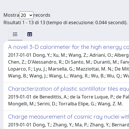
Mostra
records
Risultati 1 - 13 di 13 (tempo di esecuzione: 0.044 secondi).
A novel 3-D calorimeter for the high energy co
2017-01-01 Dong, Y.; Xu, M.; Wang, Z.; Adriani, O.; Albergo, S
Chen, Z.; D'Alessandro, R.; Di Santo, M.; Duranti, M.; Fang, K.
Loparco, F.; Lyu, J.; Marsella, G.; Mazziottai, M. N.; De Mitr
Wang, B.; Wang, J.; Wang, L.; Wang, R.; Wu, B.; Wu, Q.; Wu
Characterization of plastic scintillator tiles
2019-01-01 de Benedittis, A.; de la Torre Luque, P.; de Pal
Mongelli, M.; Serini, D.; Torralba Elipe, G.; Wang, Z. M.
Charge measurement of cosmic ray nuclei with 
2019-01-01 Dong, T.; Zhang, Y.; Ma, P.; Zhang, Y.; Bernardini,