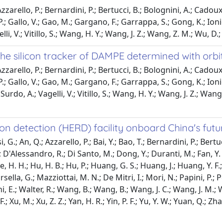
rello, P.; Bernardini, P.; Bertucci, B.; Bolognini, A.; Cadoux, 
 P.; Gallo, V.; Gao, M.; Gargano, F.; Garrappa, S.; Gong, K.; Ion
li, V.; Vitillo, S.; Wang, H. Y.; Wang, J. Z.; Wang, Z. M.; Wu, D.
the silicon tracker of DAMPE determined with orbi
rello, P.; Bernardini, P.; Bertucci, B.; Bolognini, A.; Cadoux, 
.; Gallo, V.; Gao, M.; Gargano, F.; Garrappa, S.; Gong, K.; Ionica
urdo, A.; Vagelli, V.; Vitillo, S.; Wang, H. Y.; Wang, J. Z.; Wang
on detection (HERD) facility onboard China's futu
; An, Q.; Azzarello, P.; Bai, Y.; Bao, T.; Bernardini, P.; Bertucci
G.; D'Alessandro, R.; Di Santo, M.; Dong, Y.; Duranti, M.; Fan, Y.
H. H.; Hu, H. B.; Hu, P.; Huang, G. S.; Huang, J.; Huang, Y. F.; Li, H.
.; Marsella, G.; Mazziottai, M. N.; De Mitri, I.; Mori, N.; Papini, P
ni, E.; Walter, R.; Wang, B.; Wang, B.; Wang, J. C.; Wang, J. M.;
; Xu, M.; Xu, Z. Z.; Yan, H. R.; Yin, P. F.; Yu, Y. W.; Yuan, Q.; Z