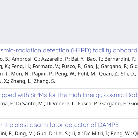
smic-radiation detection (HERD) facility onboard 
.; Ambrosi, G.; Azzarello, P.; Bai, Y.; Bao, T.; Bernardini, P.; Be
; Feng, H.; Formato, V.; Fusco, P.; Gao, J.; Gargano, F.; Giglietto, 
i, I.; Mori, N.; Papini, P.; Peng, W.; Pohl, M.; Quan, Z.; Shi, D.
, X.; Zhang, L.; Zhang, S.
 equipped with SiPMs for the High Energy cosmic-R
ma, F.; Di Santo, M.; Di Venere, L.; Fusco, P.; Gargano, F.; Gio
the plastic scintillator detector of DAMPE
 P.; Ding, M.; Guo, D.; Lei, S.; Li, X.; De Mitri, I.; Peng, W.; Q