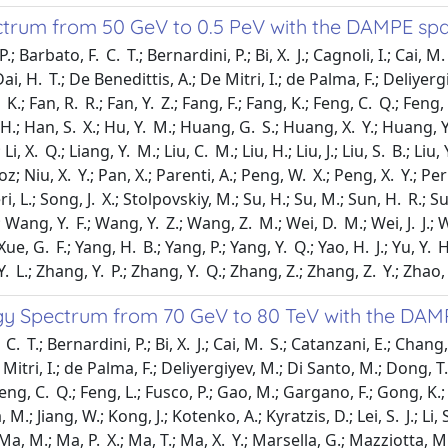
trum from 50 GeV to 0.5 PeV with the DAMPE spa
arbato, F. C. T.; Bernardini, P.; Bi, X. J.; Cagnoli, I.; Cai, M. S
.; Dai, H. T.; De Benedittis, A.; De Mitri, I.; de Palma, F.; Deliy
 K.; Fan, R. R.; Fan, Y. Z.; Fang, F.; Fang, K.; Feng, C. Q.; Fen
.; Han, S. X.; Hu, Y. M.; Huang, G. S.; Huang, X. Y.; Huang, Y. Y.;
.; Li, X. Q.; Liang, Y. M.; Liu, C. M.; Liu, H.; Liu, J.; Liu, S. B.; L
 Niu, X. Y.; Pan, X.; Parenti, A.; Peng, W. X.; Peng, X. Y.; Perri
, L.; Song, J. X.; Stolpovskiy, M.; Su, H.; Su, M.; Sun, H. R.; Su
ng, Y. F.; Wang, Y. Z.; Wang, Z. M.; Wei, D. M.; Wei, J. J.; Wei,
.; Xue, G. F.; Yang, H. B.; Yang, P.; Yang, Y. Q.; Yao, H. J.; Yu, Y.
 L.; Zhang, Y. P.; Zhang, Y. Q.; Zhang, Z.; Zhang, Z. Y.; Zhao, C
y Spectrum from 70 GeV to 80 TeV with the DAM
 T.; Bernardini, P.; Bi, X. J.; Cai, M. S.; Catanzani, E.; Chang, J
e Mitri, I.; de Palma, F.; Deliyergiyev, M.; Di Santo, M.; Dong, T
 Feng, C. Q.; Feng, L.; Fusco, P.; Gao, M.; Gargano, F.; Gong, K.;
 Jiang, W.; Kong, J.; Kotenko, A.; Kyratzis, D.; Lei, S. J.; Li, S.; L
N.; Ma, M.; Ma, P. X.; Ma, T.; Ma, X. Y.; Marsella, G.; Mazziotta, M