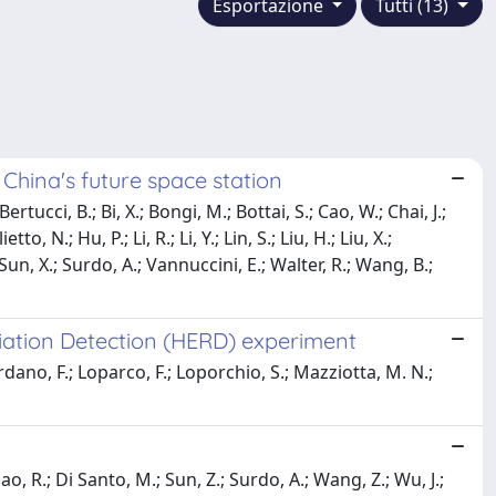
Esportazione
Tutti (13)
China's future space station
rtucci, B.; Bi, X.; Bongi, M.; Bottai, S.; Cao, W.; Chai, J.;
N.; Hu, P.; Li, R.; Li, Y.; Lin, S.; Liu, H.; Liu, X.;
; Sun, X.; Surdo, A.; Vannuccini, E.; Walter, R.; Wang, B.;
adiation Detection (HERD) experiment
rdano, F.; Loparco, F.; Loporchio, S.; Mazziotta, M. N.;
iao, R.; Di Santo, M.; Sun, Z.; Surdo, A.; Wang, Z.; Wu, J.;