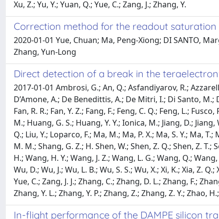
Xu, Z.; Yu, Y.; Yuan, Q.; Yue, C.; Zang, J.; Zhang, Y.
Correction method for the readout saturation
2020-01-01 Yue, Chuan; Ma, Peng-Xiong; DI SANTO, Margh
Zhang, Yun-Long
Direct detection of a break in the teraelectr
2017-01-01 Ambrosi, G.; An, Q.; Asfandiyarov, R.; Azzarello, P
D’Amone, A.; De Benedittis, A.; De Mitri, I.; Di Santo, M.; D
Fan, R. R.; Fan, Y. Z.; Fang, F.; Feng, C. Q.; Feng, L.; Fusco,
M.; Huang, G. S.; Huang, Y. Y.; Ionica, M.; Jiang, D.; Jiang, W.; Jin
Q.; Liu, Y.; Loparco, F.; Ma, M.; Ma, P. X.; Ma, S. Y.; Ma, T.;
M. M.; Shang, G. Z.; H. Shen, W.; Shen, Z. Q.; Shen, Z. T.; Son
H.; Wang, H. Y.; Wang, J. Z.; Wang, L. G.; Wang, Q.; Wang, S.
Wu, D.; Wu, J.; Wu, L. B.; Wu, S. S.; Wu, X.; Xi, K.; Xia, Z. Q.; X
Yue, C.; Zang, J. J.; Zhang, C.; Zhang, D. L.; Zhang, F.; Zhang
Zhang, Y. L.; Zhang, Y. P.; Zhang, Z.; Zhang, Z. Y.; Zhao, H.;
In-flight performance of the DAMPE silicon tr