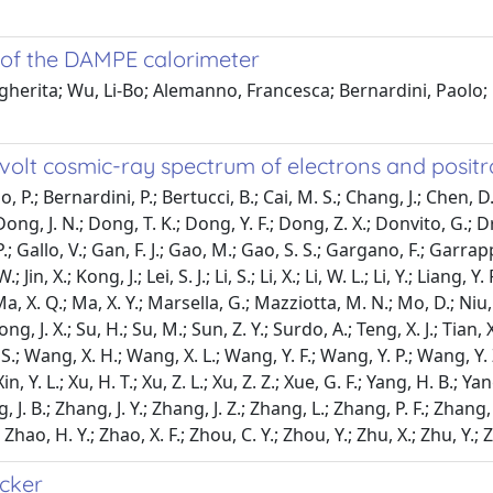
 of the DAMPE calorimeter
erita; Wu, Li-Bo; Alemanno, Francesca; Bernardini, Paolo; 
onvolt cosmic-ray spectrum of electrons and posit
.; Bernardini, P.; Bertucci, B.; Cai, M. S.; Chang, J.; Chen, D. Y.
ong, J. N.; Dong, T. K.; Dong, Y. F.; Dong, Z. X.; Donvito, G.; Dr
 P.; Gallo, V.; Gan, F. J.; Gao, M.; Gao, S. S.; Gargano, F.; Garrap
, X.; Kong, J.; Lei, S. J.; Li, S.; Li, X.; Li, W. L.; Li, Y.; Liang, Y. 
 Ma, X. Q.; Ma, X. Y.; Marsella, G.; Mazziotta, M. N.; Mo, D.; Niu, 
g, J. X.; Su, H.; Su, M.; Sun, Z. Y.; Surdo, A.; Teng, X. J.; Tian, 
; Wang, X. H.; Wang, X. L.; Wang, Y. F.; Wang, Y. P.; Wang, Y. Z.;
in, Y. L.; Xu, H. T.; Xu, Z. L.; Xu, Z. Z.; Xue, G. F.; Yang, H. B.; Ya
, J. B.; Zhang, J. Y.; Zhang, J. Z.; Zhang, L.; Zhang, P. F.; Zhang,
 Zhao, H. Y.; Zhao, X. F.; Zhou, C. Y.; Zhou, Y.; Zhu, X.; Zhu, Y.;
acker