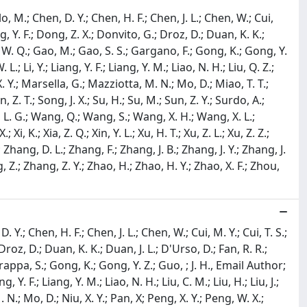
, M.; Chen, D. Y.; Chen, H. F.; Chen, J. L.; Chen, W.; Cui,
 Y. F.; Dong, Z. X.; Donvito, G.; Droz, D.; Duan, K. K.;
an, W. Q.; Gao, M.; Gao, S. S.; Gargano, F.; Gong, K.; Gong, Y.
. L.; Li, Y.; Liang, Y. F.; Liang, Y. M.; Liao, N. H.; Liu, Q. Z.;
a, X. Y.; Marsella, G.; Mazziotta, M. N.; Mo, D.; Miao, T. T.;
 Z. T.; Song, J. X.; Su, H.; Su, M.; Sun, Z. Y.; Surdo, A.;
g, L. G.; Wang, Q.; Wang, S.; Wang, X. H.; Wang, X. L.;
i, K.; Xia, Z. Q.; Xin, Y. L.; Xu, H. T.; Xu, Z. L.; Xu, Z. Z.;
.; Zhang, D. L.; Zhang, F.; Zhang, J. B.; Zhang, J. Y.; Zhang, J.
, Z.; Zhang, Z. Y.; Zhao, H.; Zhao, H. Y.; Zhao, X. F.; Zhou,
Y.; Chen, H. F.; Chen, J. L.; Chen, W.; Cui, M. Y.; Cui, T. S.;
roz, D.; Duan, K. K.; Duan, J. L.; D'Urso, D.; Fan, R. R.;
rrappa, S.; Gong, K.; Gong, Y. Z.; Guo, ; J. H., Email Author;
ng, Y. F.; Liang, Y. M.; Liao, N. H.; Liu, C. M.; Liu, H.; Liu, J.;
. N.; Mo, D.; Niu, X. Y.; Pan, X; Peng, X. Y.; Peng, W. X.;