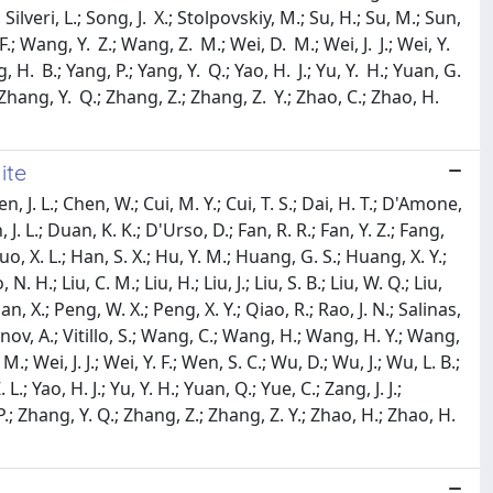
Silveri, L.; Song, J. X.; Stolpovskiy, M.; Su, H.; Su, M.; Sun,
.; Wang, Y. Z.; Wang, Z. M.; Wei, D. M.; Wei, J. J.; Wei, Y.
ng, H. B.; Yang, P.; Yang, Y. Q.; Yao, H. J.; Yu, Y. H.; Yuan, G.
; Zhang, Y. Q.; Zhang, Z.; Zhang, Z. Y.; Zhao, C.; Zhao, H.
ite
n, J. L.; Chen, W.; Cui, M. Y.; Cui, T. S.; Dai, H. T.; D'Amone,
J. L.; Duan, K. K.; D'Urso, D.; Fan, R. R.; Fan, Y. Z.; Fang,
Guo, X. L.; Han, S. X.; Hu, Y. M.; Huang, G. S.; Huang, X. Y.;
o, N. H.; Liu, C. M.; Liu, H.; Liu, J.; Liu, S. B.; Liu, W. Q.; Liu,
an, X.; Peng, W. X.; Peng, X. Y.; Qiao, R.; Rao, J. N.; Salinas,
honov, A.; Vitillo, S.; Wang, C.; Wang, H.; Wang, H. Y.; Wang,
 Wei, J. J.; Wei, Y. F.; Wen, S. C.; Wu, D.; Wu, J.; Wu, L. B.;
 L.; Yao, H. J.; Yu, Y. H.; Yuan, Q.; Yue, C.; Zang, J. J.;
 P.; Zhang, Y. Q.; Zhang, Z.; Zhang, Z. Y.; Zhao, H.; Zhao, H.