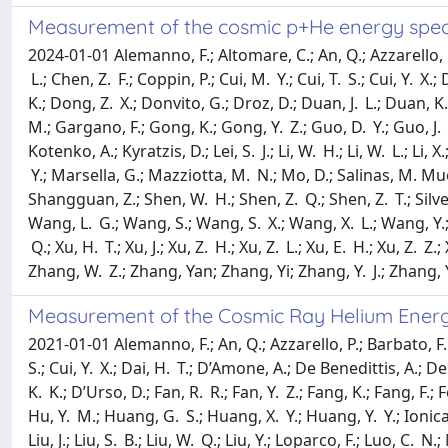
Measurement of the cosmic p+He energy spec
2024-01-01 Alemanno, F.; Altomare, C.; An, Q.; Azzarello, P.; B
L.; Chen, Z. F.; Coppin, P.; Cui, M. Y.; Cui, T. S.; Cui, Y. X
K.; Dong, Z. X.; Donvito, G.; Droz, D.; Duan, J. L.; Duan, K.
M.; Gargano, F.; Gong, K.; Gong, Y. Z.; Guo, D. Y.; Guo, J. H
Kotenko, A.; Kyratzis, D.; Lei, S. J.; Li, W. H.; Li, W. L.; Li, X
Y.; Marsella, G.; Mazziotta, M. N.; Mo, D.; Salinas, M. Muoz;
Shangguan, Z.; Shen, W. H.; Shen, Z. Q.; Shen, Z. T.; Silveri
Wang, L. G.; Wang, S.; Wang, S. X.; Wang, X. L.; Wang, Y.; Wa
Q.; Xu, H. T.; Xu, J.; Xu, Z. H.; Xu, Z. L.; Xu, E. H.; Xu, Z. Z
Zhang, W. Z.; Zhang, Yan; Zhang, Yi; Zhang, Y. J.; Zhang, Y.
Measurement of the Cosmic Ray Helium Energ
2021-01-01 Alemanno, F.; An, Q.; Azzarello, P.; Barbato, F. C.
S.; Cui, Y. X.; Dai, H. T.; D’Amone, A.; De Benedittis, A.; D
K. K.; D’Urso, D.; Fan, R. R.; Fan, Y. Z.; Fang, K.; Fang, F.;
Hu, Y. M.; Huang, G. S.; Huang, X. Y.; Huang, Y. Y.; Ionica, M.;
Liu, J.; Liu, S. B.; Liu, W. Q.; Liu, Y.; Loparco, F.; Luo, C. 