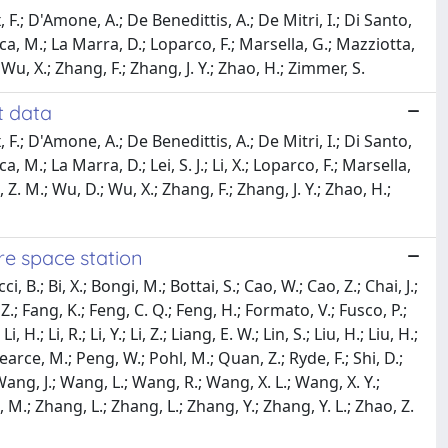
F.; D'Amone, A.; De Benedittis, A.; De Mitri, I.; Di Santo,
ica, M.; La Marra, D.; Loparco, F.; Marsella, G.; Mazziotta,
; Wu, X.; Zhang, F.; Zhang, J. Y.; Zhao, H.; Zimmer, S.
t data
F.; D'Amone, A.; De Benedittis, A.; De Mitri, I.; Di Santo,
, M.; La Marra, D.; Lei, S. J.; Li, X.; Loparco, F.; Marsella,
, Z. M.; Wu, D.; Wu, X.; Zhang, F.; Zhang, J. Y.; Zhao, H.;
re space station
, B.; Bi, X.; Bongi, M.; Bottai, S.; Cao, W.; Cao, Z.; Chai, J.;
 Z.; Fang, K.; Feng, C. Q.; Feng, H.; Formato, V.; Fusco, P.;
; Li, R.; Li, Y.; Li, Z.; Liang, E. W.; Lin, S.; Liu, H.; Liu, H.;
.; Pearce, M.; Peng, W.; Pohl, M.; Quan, Z.; Ryde, F.; Shi, D.;
 Wang, J.; Wang, L.; Wang, R.; Wang, X. L.; Wang, X. Y.;
ha, M.; Zhang, L.; Zhang, L.; Zhang, Y.; Zhang, Y. L.; Zhao, Z.