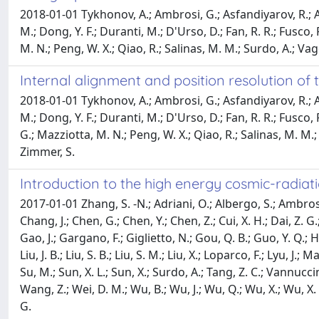
2018-01-01 Tykhonov, A.; Ambrosi, G.; Asfandiyarov, R.; Azza
M.; Dong, Y. F.; Duranti, M.; D'Urso, D.; Fan, R. R.; Fusco,
M. N.; Peng, W. X.; Qiao, R.; Salinas, M. M.; Surdo, A.; Vagel
Internal alignment and position resolution of 
2018-01-01 Tykhonov, A.; Ambrosi, G.; Asfandiyarov, R.; Azza
M.; Dong, Y. F.; Duranti, M.; D'Urso, D.; Fan, R. R.; Fusco, P
G.; Mazziotta, M. N.; Peng, W. X.; Qiao, R.; Salinas, M. M.; S
Zimmer, S.
Introduction to the high energy cosmic-radiati
2017-01-01 Zhang, S. -N.; Adriani, O.; Albergo, S.; Ambrosi, G.
Chang, J.; Chen, G.; Chen, Y.; Chen, Z.; Cui, X. H.; Dai, Z. 
Gao, J.; Gargano, F.; Giglietto, N.; Gou, Q. B.; Guo, Y. Q.; He, 
Liu, J. B.; Liu, S. B.; Liu, S. M.; Liu, X.; Loparco, F.; Lyu, J
Su, M.; Sun, X. L.; Sun, X.; Surdo, A.; Tang, Z. C.; Vannucci
Wang, Z.; Wei, D. M.; Wu, B.; Wu, J.; Wu, Q.; Wu, X.; Wu, X. F.
G.