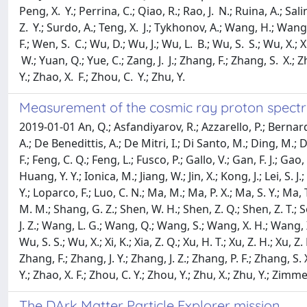
Peng, X. Y.; Perrina, C.; Qiao, R.; Rao, J. N.; Ruina, A.; Sal
Z. Y.; Surdo, A.; Teng, X. J.; Tykhonov, A.; Wang, H.; Wang,
F.; Wen, S. C.; Wu, D.; Wu, J.; Wu, L. B.; Wu, S. S.; Wu, X.; Xi
W.; Yuan, Q.; Yue, C.; Zang, J. J.; Zhang, F.; Zhang, S. X.;
Y.; Zhao, X. F.; Zhou, C. Y.; Zhu, Y.
Measurement of the cosmic ray proton spectr
2019-01-01 An, Q.; Asfandiyarov, R.; Azzarello, P.; Bernardini,
A.; De Benedittis, A.; De Mitri, I.; Di Santo, M.; Ding, M.; D
F.; Feng, C. Q.; Feng, L.; Fusco, P.; Gallo, V.; Gan, F. J.; Ga
Huang, Y. Y.; Ionica, M.; Jiang, W.; Jin, X.; Kong, J.; Lei, S. J.; Li
Y.; Loparco, F.; Luo, C. N.; Ma, M.; Ma, P. X.; Ma, S. Y.; Ma, 
M. M.; Shang, G. Z.; Shen, W. H.; Shen, Z. Q.; Shen, Z. T.; So
J. Z.; Wang, L. G.; Wang, Q.; Wang, S.; Wang, X. H.; Wang, X. 
Wu, S. S.; Wu, X.; Xi, K.; Xia, Z. Q.; Xu, H. T.; Xu, Z. H.; Xu, Z.
Zhang, F.; Zhang, J. Y.; Zhang, J. Z.; Zhang, P. F.; Zhang, S.
Y.; Zhao, X. F.; Zhou, C. Y.; Zhou, Y.; Zhu, X.; Zhu, Y.; Zimmer
The DArk Matter Particle Explorer mission