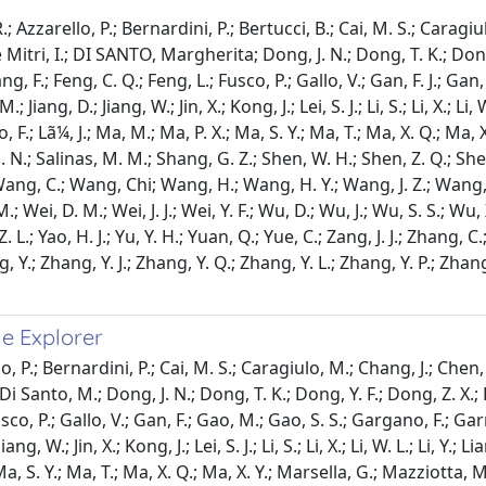
Azzarello, P.; Bernardini, P.; Bertucci, B.; Cai, M. S.; Caragiulo
Mitri, I.; DI SANTO, Margherita; Dong, J. N.; Dong, T. K.; Dong,
Fang, F.; Feng, C. Q.; Feng, L.; Fusco, P.; Gallo, V.; Gan, F. J.; G
iang, D.; Jiang, W.; Jin, X.; Kong, J.; Lei, S. J.; Li, S.; Li, X.; Li, W
parco, F.; Lã¼, J.; Ma, M.; Ma, P. X.; Ma, S. Y.; Ma, T.; Ma, X. Q.; M
J. N.; Salinas, M. M.; Shang, G. Z.; Shen, W. H.; Shen, Z. Q.; Shen,
 S.; Wang, C.; Wang, Chi; Wang, H.; Wang, H. Y.; Wang, J. Z.; Wan
i, D. M.; Wei, J. J.; Wei, Y. F.; Wu, D.; Wu, J.; Wu, S. S.; Wu, X.; X
. L.; Yao, H. J.; Yu, Y. H.; Yuan, Q.; Yue, C.; Zang, J. J.; Zhang, C
, Y.; Zhang, Y. J.; Zhang, Y. Q.; Zhang, Y. L.; Zhang, Y. P.; Zhang
le Explorer
.; Bernardini, P.; Cai, M. S.; Caragiulo, M.; Chang, J.; Chen, D. 
Di Santo, M.; Dong, J. N.; Dong, T. K.; Dong, Y. F.; Dong, Z. X.; D
usco, P.; Gallo, V.; Gan, F.; Gao, M.; Gao, S. S.; Gargano, F.; Ga
 W.; Jin, X.; Kong, J.; Lei, S. J.; Li, S.; Li, X.; Li, W. L.; Li, Y.; Lia
 Ma, S. Y.; Ma, T.; Ma, X. Q.; Ma, X. Y.; Marsella, G.; Mazziotta, M