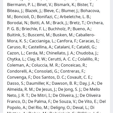
Biermann, P. L.; Binet, V.; Bismark, K.; Bister, T.;
Biteau, J.; Blazek, J.; Bleve, C.; Blumer, J.; Bohacova,
M.; Boncioli, D.; Bonifazi, C.; Arbeletche, L. B.;
Borodai, N.; Botti, A. M.; Brack, J.; Bretz, T.; Orchera,
P. G. B.; Briechle, F. L.; Buchholz, P.; Bueno, A.;
Buitink, S.; Buscemi, M.; Busken, M.; Caballero-
Mora, K. S.; Caccianiga, L.; Canfora, F.; Caracas, I.;
Caruso, R.; Castellina, A.; Catalani, F.; Cataldi, G.;
Cazon, L.; Cerda, M.; Chinellato, J. A.; Chudoba, J.;
Chytka, L.; Clay, R. W.; Cerutti, A. C. C.; Colalillo, R.;
Coleman, A.; Coluccia, M. R.; Conceicao, R.;
Condorelli, A.; Consolati, G.; Contreras, F.;
Convenga, F.; Dos Santos, D. C.; Covault, C. E.;
Dasso, S.; Daumiller, K.; Dawson, B. R.; Day, J. A.; De
Almeida, R. M.; De Jesus, J.; De Jong, S. J.; De Mello
Neto, J. R. T.; De Mitri, I.; De Oliveira, J.; De Oliveira
Franco, D.; De Palma, F.; De Souza, V.; De Vito, E.; Del
Popolo, A.; Del Rio, M.; Deligny, O.; Deval, L.; Di