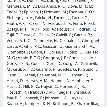
Matteo, A.; Dobre, M.; Dobrigkeit, C.; D'Olivo, J. C.;
Mendes, L. M. D.; Dos Anjos, R. C.; Dova, M. T.; Ebr, J.;
Engel, R.; Epicoco, I.; Erdmann, M.; Escobar, C. O.;
Etchegoyen, A.; Falcke, H.; Farmer, J.; Farrar, G.;
Fauth, A. C.; Fazzini, N.; Feldbusch, F.; Fenu, F.; Fick,
B.; Figueira, J. M.; Filipcic, A.; Fitoussi, T.; Fodran, T.;
Fujii, T.; Fuster, A.; Galea, C.; Galelli, C.; Garcia, B.;
Vegas, A. L. G.; Gemmeke, H.; Gesualdi, F.; Gherghel-
Lascu, A.; Ghia, P. L.; Giaccari, U.; Giammarchi, M.;
Glombitza, J.; Gobbi, F.; Gollan, F.; Golup, G.; Berisso,
M. G.; Vitale, P. F. G.; Gongora, J. P.; Gonzalez, J. M.;
Gonzalez, N.; Goos, I.; Gora, D.; Gorgi, A.; Gottowik,
M.; Grubb, T. D.; Guarino, F.; Guedes, G. P.; Guido, E.;
Hahn, S.; Hamal, P.; Hampel, M. R.; Hansen, P.;
Harari, D.; Harvey, V. M.; Haungs, A.; Hebbeker, T.;
Heck, D.; Hill, G. C.; Hojvat, C.; Horandel, J. R.;
Horvath, P.; Hrabovsky, M.; Huege, T.; Insolia, A.;
Isar, P. G.; Janecek, P.; Johnsen, J. A.; Jurysek, J.;
Kaapa, A.; Kampert, K. H.; Keilhauer, B.; Khakurdikar,