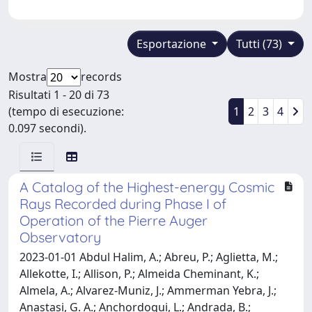
Esportazione
Tutti (73)
Mostra
records
Risultati 1 - 20 di 73
(tempo di esecuzione:
1
2
3
4
0.097 secondi).
A Catalog of the Highest-energy Cosmic
Rays Recorded during Phase I of
Operation of the Pierre Auger
Observatory
2023-01-01 Abdul Halim, A.; Abreu, P.; Aglietta, M.;
Allekotte, I.; Allison, P.; Almeida Cheminant, K.;
Almela, A.; Alvarez-Muniz, J.; Ammerman Yebra, J.;
Anastasi, G. A.; Anchordoqui, L.; Andrada, B.;