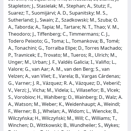
Stapleton; J., Stasielak; M., Stephan; A., Stutz; F.,
Suarez; T., Suomijärvi; A. D., Supanitsky; M. S.,
Sutherland; J., Swain; Z., Szadkowski; M., Szuba; O.
A., Taborda; A., Tapia; M., Tartare; N. T., Thao; V. M.,
Theodoro; J., Tiffenberg; C., Timmermans; C. J.,
Todero Peixoto; G., Toma; L., Tomankova; B., Tomé;
A., Tonachini; G., Torralba Elipe; D., Torres Machado;
P., Travnicek; E., Trovato; M., Tueros; R., Ulrich; M.,
Unger; M., Urban; J. F., Valdés Galicia; I., Valiño; L.,
Valore; G., van Aar; A. M., van den Berg; S., van
Velzen; A., van Vliet; E., Varela; B., Vargas Cárdenas;
G., Varner; J. R., Vázquez; R. A., Vázquez; D., Veberič;
V., Verzi; J., Vicha; M., Videla; L., Villaseñor; B., Vlcek;
S., Vorobiov; H., Wahlberg; O., Wainberg; D., Walz; A.
A., Watson; M., Weber; K., Weidenhaupt; A., Weindl;
F., Werner; B. J., Whelan; A., Widom; L., Wiencke; B.,
Wilczyńska; H., Wilczyński; M., Will; C., Williams; T.,
Winchen; D., Wittkowski; B., Wundheiler; S., Wykes;