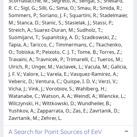
Scornavacche, M.; Segreto, A.; Sehgal, S.; Shellard,
R. C.; Sigl, G.; Silli, G.; Sima, O.; Smau, R.; Smida, R.;
Sommers, P.; Soriano, J. F.; Squartini, R.; Stadelmaier,
M.; Stanca, D.; Stanic, S.; Stasielak, J.; Stassi, P.;
Streich, A.; Suarez-Duran, M.; Sudholz, T.;
Suomijarvi, T.; Supanitsky, A. D.; Szadkowski, Z.;
Tapia, A.; Taricco, C.; Timmermans, C.; Tkachenko,
O.; Tobiska, P.; Peixoto, C. J. T.; Tome, B.; Torres, Z.;
Travaini, A.; Travnicek, P.; Trimarelli, C.; Tueros, M.;
Ulrich, R.; Unger, M.; Vaclavek, L.; Vacula, M.; Galicia,
J. F. V.; Valore, L.; Varela, E.; Vasquez-Ramirez, A.;
Veberic, D.; Ventura, C.; Quispe, I. D. V.; Verzi, V.;
Vicha, J.; Vink, J.; Vorobiov, S.; Wahlberg, H.;
Watanabe, C.; Watson, A. A.; Weindl, A.; Wiencke, L.;
Wilczynski, H.; Wittkowski, D.; Wundheiler, B.;
Yushkov, A.; Zapparrata, O.; Zas, E.; Zavrtanik, D.;
Zavrtanik, M.; Zehrer, L.
A Search for Point Sources of EeV