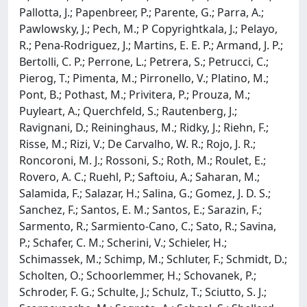
Pallotta, J.; Papenbreer, P.; Parente, G.; Parra, A.;
Pawlowsky, J.; Pech, M.; P Copyrightkala, J.; Pelayo,
R.; Pena-Rodriguez, J.; Martins, E. E. P.; Armand, J. P.;
Bertolli, C. P.; Perrone, L.; Petrera, S.; Petrucci, C.;
Pierog, T.; Pimenta, M.; Pirronello, V.; Platino, M.;
Pont, B.; Pothast, M.; Privitera, P.; Prouza, M.;
Puyleart, A.; Querchfeld, S.; Rautenberg, J.;
Ravignani, D.; Reininghaus, M.; Ridky, J.; Riehn, F.;
Risse, M.; Rizi, V.; De Carvalho, W. R.; Rojo, J. R.;
Roncoroni, M. J.; Rossoni, S.; Roth, M.; Roulet, E.;
Rovero, A. C.; Ruehl, P.; Saftoiu, A.; Saharan, M.;
Salamida, F.; Salazar, H.; Salina, G.; Gomez, J. D. S.;
Sanchez, F.; Santos, E. M.; Santos, E.; Sarazin, F.;
Sarmento, R.; Sarmiento-Cano, C.; Sato, R.; Savina,
P.; Schafer, C. M.; Scherini, V.; Schieler, H.;
Schimassek, M.; Schimp, M.; Schluter, F.; Schmidt, D.;
Scholten, O.; Schoorlemmer, H.; Schovanek, P.;
Schroder, F. G.; Schulte, J.; Schulz, T.; Sciutto, S. J.;