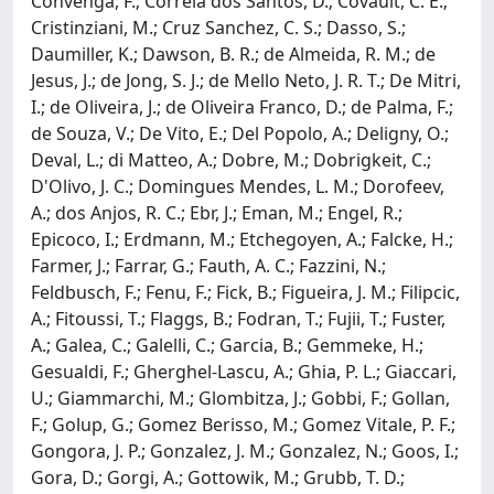
Convenga, F.; Correia dos Santos, D.; Covault, C. E.;
Cristinziani, M.; Cruz Sanchez, C. S.; Dasso, S.;
Daumiller, K.; Dawson, B. R.; de Almeida, R. M.; de
Jesus, J.; de Jong, S. J.; de Mello Neto, J. R. T.; De Mitri,
I.; de Oliveira, J.; de Oliveira Franco, D.; de Palma, F.;
de Souza, V.; De Vito, E.; Del Popolo, A.; Deligny, O.;
Deval, L.; di Matteo, A.; Dobre, M.; Dobrigkeit, C.;
D'Olivo, J. C.; Domingues Mendes, L. M.; Dorofeev,
A.; dos Anjos, R. C.; Ebr, J.; Eman, M.; Engel, R.;
Epicoco, I.; Erdmann, M.; Etchegoyen, A.; Falcke, H.;
Farmer, J.; Farrar, G.; Fauth, A. C.; Fazzini, N.;
Feldbusch, F.; Fenu, F.; Fick, B.; Figueira, J. M.; Filipcic,
A.; Fitoussi, T.; Flaggs, B.; Fodran, T.; Fujii, T.; Fuster,
A.; Galea, C.; Galelli, C.; Garcia, B.; Gemmeke, H.;
Gesualdi, F.; Gherghel-Lascu, A.; Ghia, P. L.; Giaccari,
U.; Giammarchi, M.; Glombitza, J.; Gobbi, F.; Gollan,
F.; Golup, G.; Gomez Berisso, M.; Gomez Vitale, P. F.;
Gongora, J. P.; Gonzalez, J. M.; Gonzalez, N.; Goos, I.;
Gora, D.; Gorgi, A.; Gottowik, M.; Grubb, T. D.;