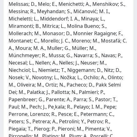
Melissas; D., Melo; E., Menichetti; A., Menshikov; S.,
Messina; R., Meyhandan; S., Mićanović; M. I.,
Micheletti; L., Middendorf; I. A., Minaya; L.,
Miramonti; B., Mitrica; L., Molina Bueno; S.,
Mollerach; M., Monasor; D., Monnier Ragaigne; F.,
Montanet; C., Morello; J. C., Moreno; M., Mostafá; C.
A., Moura; M. A., Muller; G., Müller; M.,
Münchmeyer; R., Mussa; G., Navarra; S., Navas; P.,
Necesal; L., Nellen; A., Nelles; J., Neuser; M.,
Niechciol; L., Niemietz; T., Niggemann; D., Nitz; D.,
Nosek; V., Novotny; L., Nožka; L., Ochilo; A., Olinto;
M., Oliveira; M., Ortiz; N., Pacheco; D., Pakk Selmi
Dei; M., Palatka; J., Pallotta; N., Palmieri; P.,
Papenbreer; G., Parente; A., Parra; S., Pastor; T.,
Paul; M., Pech; J., Pe¸kala; R., Pelayo; I. M., Pepe;
Perrone, Lorenzo; R., Pesce; E., Petermann; C.,
Peters; S., Petrera; A., Petrolini; Y., Petrov; R.,
Piegaia; T., Pierog; P., Pieroni; M., Pimenta; V.,
Pirronello; M., Platino; M., Plum; A., Porcelli; C.,