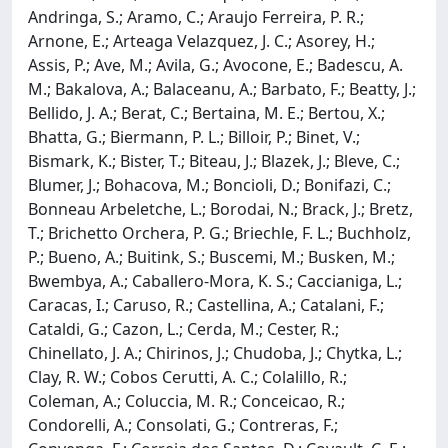
Andringa, S.; Aramo, C.; Araujo Ferreira, P. R.;
Arnone, E.; Arteaga Velazquez, J. C.; Asorey, H.;
Assis, P.; Ave, M.; Avila, G.; Avocone, E.; Badescu, A.
M.; Bakalova, A.; Balaceanu, A.; Barbato, F.; Beatty, J.;
Bellido, J. A.; Berat, C.; Bertaina, M. E.; Bertou, X.;
Bhatta, G.; Biermann, P. L.; Billoir, P.; Binet, V.;
Bismark, K.; Bister, T.; Biteau, J.; Blazek, J.; Bleve, C.;
Blumer, J.; Bohacova, M.; Boncioli, D.; Bonifazi, C.;
Bonneau Arbeletche, L.; Borodai, N.; Brack, J.; Bretz,
T.; Brichetto Orchera, P. G.; Briechle, F. L.; Buchholz,
P.; Bueno, A.; Buitink, S.; Buscemi, M.; Busken, M.;
Bwembya, A.; Caballero-Mora, K. S.; Caccianiga, L.;
Caracas, I.; Caruso, R.; Castellina, A.; Catalani, F.;
Cataldi, G.; Cazon, L.; Cerda, M.; Cester, R.;
Chinellato, J. A.; Chirinos, J.; Chudoba, J.; Chytka, L.;
Clay, R. W.; Cobos Cerutti, A. C.; Colalillo, R.;
Coleman, A.; Coluccia, M. R.; Conceicao, R.;
Condorelli, A.; Consolati, G.; Contreras, F.;