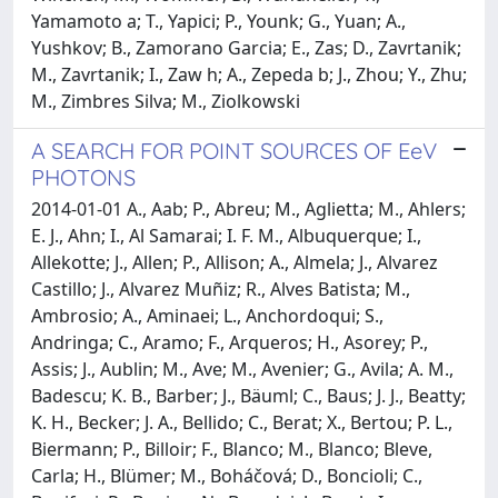
Yamamoto a; T., Yapici; P., Younk; G., Yuan; A.,
Yushkov; B., Zamorano Garcia; E., Zas; D., Zavrtanik;
M., Zavrtanik; I., Zaw h; A., Zepeda b; J., Zhou; Y., Zhu;
M., Zimbres Silva; M., Ziolkowski
A SEARCH FOR POINT SOURCES OF EeV
PHOTONS
2014-01-01 A., Aab; P., Abreu; M., Aglietta; M., Ahlers;
E. J., Ahn; I., Al Samarai; I. F. M., Albuquerque; I.,
Allekotte; J., Allen; P., Allison; A., Almela; J., Alvarez
Castillo; J., Alvarez Muñiz; R., Alves Batista; M.,
Ambrosio; A., Aminaei; L., Anchordoqui; S.,
Andringa; C., Aramo; F., Arqueros; H., Asorey; P.,
Assis; J., Aublin; M., Ave; M., Avenier; G., Avila; A. M.,
Badescu; K. B., Barber; J., Bäuml; C., Baus; J. J., Beatty;
K. H., Becker; J. A., Bellido; C., Berat; X., Bertou; P. L.,
Biermann; P., Billoir; F., Blanco; M., Blanco; Bleve,
Carla; H., Blümer; M., Boháčová; D., Boncioli; C.,