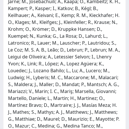
Jarne; M., Josebachuili; A., Kääpä; O., Kambeitz; K. H.,
Kampert; P., Kasper; I., Katkov; B., Kégl; B.,
Keilhauer; A., Keivani; E., Kemp; R. M., Kieckhafer; H.
O., Klages; M., Kleifges; J., Kleinfeller; R., Krause; N.,
Krohm; O., Krömer; D., Kruppke Hansen; D.,
Kuempel; N., Kunka; G., La Rosa; D., Lahurd; L.,
Latronico; R., Lauer; M., Lauscher; P., Lautridou; S.,
Le Coz; M. S. A. B., Leão; D., Lebrun; P., Lebrun; M. A.,
Leigui de Oliveira; A., Letessier Selvon; I., Lhenry
Yvon; K., Link; R., López; A., Lopez Agüera; K.,
Louedec; J., Lozano Bahilo; L., Lu; A., Lucero; M.,
Ludwig; H., Lyberis; M. C., Maccarone; M., Malacari;
S., Maldera; J., Maller; D., Mandat; P., Mantsch; A. G.,
Mariazzi; V., Marin; I. C., Mariş; Marsella, Giovanni;
Martello, Daniele; L., Martin; H., Martinez; O.,
Martínez Bravo; D., Martraire; J. J., Masías Meza; H.
J., Mathes; S., Mathys; A. J., Matthews; J., Matthews;
G., Matthiae; D., Maurel; D., Maurizio; E., Mayotte; P.
O., Mazur; C., Medina; G., Medina Tanco; M.,