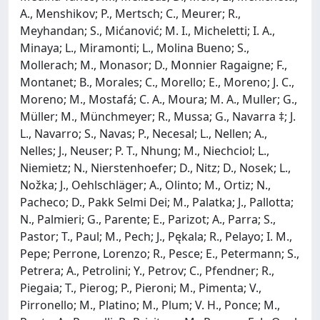
A., Menshikov; P., Mertsch; C., Meurer; R.,
Meyhandan; S., Mićanović; M. I., Micheletti; I. A.,
Minaya; L., Miramonti; L., Molina Bueno; S.,
Mollerach; M., Monasor; D., Monnier Ragaigne; F.,
Montanet; B., Morales; C., Morello; E., Moreno; J. C.,
Moreno; M., Mostafá; C. A., Moura; M. A., Muller; G.,
Müller; M., Münchmeyer; R., Mussa; G., Navarra ‡; J.
L., Navarro; S., Navas; P., Necesal; L., Nellen; A.,
Nelles; J., Neuser; P. T., Nhung; M., Niechciol; L.,
Niemietz; N., Nierstenhoefer; D., Nitz; D., Nosek; L.,
Nožka; J., Oehlschläger; A., Olinto; M., Ortiz; N.,
Pacheco; D., Pakk Selmi Dei; M., Palatka; J., Pallotta;
N., Palmieri; G., Parente; E., Parizot; A., Parra; S.,
Pastor; T., Paul; M., Pech; J., Pękala; R., Pelayo; I. M.,
Pepe; Perrone, Lorenzo; R., Pesce; E., Petermann; S.,
Petrera; A., Petrolini; Y., Petrov; C., Pfendner; R.,
Piegaia; T., Pierog; P., Pieroni; M., Pimenta; V.,
Pirronello; M., Platino; M., Plum; V. H., Ponce; M.,