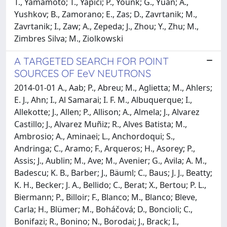
T., Yamamoto; T., Yapici; P., Younk; G., Yuan; A.,
Yushkov; B., Zamorano; E., Zas; D., Zavrtanik; M.,
Zavrtanik; I., Zaw; A., Zepeda; J., Zhou; Y., Zhu; M.,
Zimbres Silva; M., Ziolkowski
A TARGETED SEARCH FOR POINT
SOURCES OF EeV NEUTRONS
2014-01-01 A., Aab; P., Abreu; M., Aglietta; M., Ahlers;
E. J., Ahn; I., Al Samarai; I. F. M., Albuquerque; I.,
Allekotte; J., Allen; P., Allison; A., Almela; J., Alvarez
Castillo; J., Alvarez Muñiz; R., Alves Batista; M.,
Ambrosio; A., Aminaei; L., Anchordoqui; S.,
Andringa; C., Aramo; F., Arqueros; H., Asorey; P.,
Assis; J., Aublin; M., Ave; M., Avenier; G., Avila; A. M.,
Badescu; K. B., Barber; J., Bäuml; C., Baus; J. J., Beatty;
K. H., Becker; J. A., Bellido; C., Berat; X., Bertou; P. L.,
Biermann; P., Billoir; F., Blanco; M., Blanco; Bleve,
Carla; H., Blümer; M., Boháčová; D., Boncioli; C.,
Bonifazi; R., Bonino; N., Borodai; J., Brack; I.,