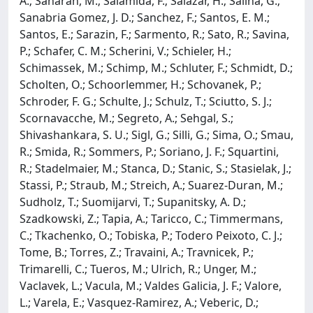
A.; Saharan, M.; Salamida, F.; Salazar, H.; Salina, G.;
Sanabria Gomez, J. D.; Sanchez, F.; Santos, E. M.;
Santos, E.; Sarazin, F.; Sarmento, R.; Sato, R.; Savina,
P.; Schafer, C. M.; Scherini, V.; Schieler, H.;
Schimassek, M.; Schimp, M.; Schluter, F.; Schmidt, D.;
Scholten, O.; Schoorlemmer, H.; Schovanek, P.;
Schroder, F. G.; Schulte, J.; Schulz, T.; Sciutto, S. J.;
Scornavacche, M.; Segreto, A.; Sehgal, S.;
Shivashankara, S. U.; Sigl, G.; Silli, G.; Sima, O.; Smau,
R.; Smida, R.; Sommers, P.; Soriano, J. F.; Squartini,
R.; Stadelmaier, M.; Stanca, D.; Stanic, S.; Stasielak, J.;
Stassi, P.; Straub, M.; Streich, A.; Suarez-Duran, M.;
Sudholz, T.; Suomijarvi, T.; Supanitsky, A. D.;
Szadkowski, Z.; Tapia, A.; Taricco, C.; Timmermans,
C.; Tkachenko, O.; Tobiska, P.; Todero Peixoto, C. J.;
Tome, B.; Torres, Z.; Travaini, A.; Travnicek, P.;
Trimarelli, C.; Tueros, M.; Ulrich, R.; Unger, M.;
Vaclavek, L.; Vacula, M.; Valdes Galicia, J. F.; Valore,
L.; Varela, E.; Vasquez-Ramirez, A.; Veberic, D.;