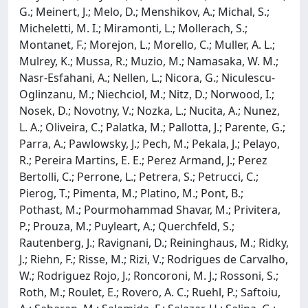
G.; Meinert, J.; Melo, D.; Menshikov, A.; Michal, S.;
Micheletti, M. I.; Miramonti, L.; Mollerach, S.;
Montanet, F.; Morejon, L.; Morello, C.; Muller, A. L.;
Mulrey, K.; Mussa, R.; Muzio, M.; Namasaka, W. M.;
Nasr-Esfahani, A.; Nellen, L.; Nicora, G.; Niculescu-
Oglinzanu, M.; Niechciol, M.; Nitz, D.; Norwood, I.;
Nosek, D.; Novotny, V.; Nozka, L.; Nucita, A.; Nunez,
L. A.; Oliveira, C.; Palatka, M.; Pallotta, J.; Parente, G.;
Parra, A.; Pawlowsky, J.; Pech, M.; Pekala, J.; Pelayo,
R.; Pereira Martins, E. E.; Perez Armand, J.; Perez
Bertolli, C.; Perrone, L.; Petrera, S.; Petrucci, C.;
Pierog, T.; Pimenta, M.; Platino, M.; Pont, B.;
Pothast, M.; Pourmohammad Shavar, M.; Privitera,
P.; Prouza, M.; Puyleart, A.; Querchfeld, S.;
Rautenberg, J.; Ravignani, D.; Reininghaus, M.; Ridky,
J.; Riehn, F.; Risse, M.; Rizi, V.; Rodrigues de Carvalho,
W.; Rodriguez Rojo, J.; Roncoroni, M. J.; Rossoni, S.;
Roth, M.; Roulet, E.; Rovero, A. C.; Ruehl, P.; Saftoiu,