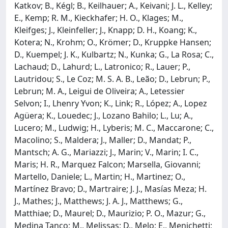
Katkov; B., Kégl; B., Keilhauer; A., Keivani; J. L., Kelley;
E., Kemp; R. M., Kieckhafer; H. O., Klages; M.,
Kleifges; J., Kleinfeller; J., Knapp; D. H., Koang; K.,
Kotera; N., Krohm; O., Krömer; D., Kruppke Hansen;
D., Kuempel; J. K., Kulbartz; N., Kunka; G., La Rosa; C.,
Lachaud; D., Lahurd; L., Latronico; R., Lauer; P.,
Lautridou; S., Le Coz; M. S. A. B., Leão; D., Lebrun; P.,
Lebrun; M. A., Leigui de Oliveira; A., Letessier
Selvon; I., Lhenry Yvon; K., Link; R., López; A., Lopez
Agüera; K., Louedec; J., Lozano Bahilo; L., Lu; A.,
Lucero; M., Ludwig; H., Lyberis; M. C., Maccarone; C.,
Macolino; S., Maldera; J., Maller; D., Mandat; P.,
Mantsch; A. G., Mariazzi; J., Marin; V., Marin; I. C.,
Maris; H. R., Marquez Falcon; Marsella, Giovanni;
Martello, Daniele; L., Martin; H., Martinez; O.,
Martínez Bravo; D., Martraire; J. J., Masías Meza; H.
J., Mathes; J., Matthews; J. A. J., Matthews; G.,
Matthiae; D., Maurel; D., Maurizio; P. O., Mazur; G.,
Medina Tanco; M., Melissas; D., Melo; E., Menichetti;