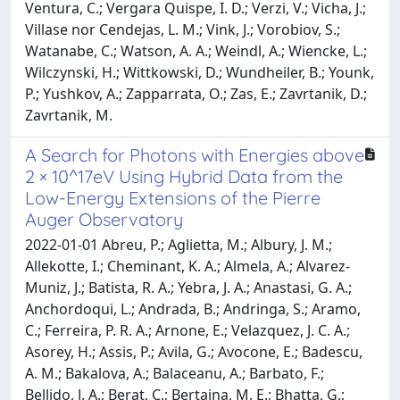
Ventura, C.; Vergara Quispe, I. D.; Verzi, V.; Vicha, J.;
Villase nor Cendejas, L. M.; Vink, J.; Vorobiov, S.;
Watanabe, C.; Watson, A. A.; Weindl, A.; Wiencke, L.;
Wilczynski, H.; Wittkowski, D.; Wundheiler, B.; Younk,
P.; Yushkov, A.; Zapparrata, O.; Zas, E.; Zavrtanik, D.;
Zavrtanik, M.
A Search for Photons with Energies above
2 × 10^17eV Using Hybrid Data from the
Low-Energy Extensions of the Pierre
Auger Observatory
2022-01-01 Abreu, P.; Aglietta, M.; Albury, J. M.;
Allekotte, I.; Cheminant, K. A.; Almela, A.; Alvarez-
Muniz, J.; Batista, R. A.; Yebra, J. A.; Anastasi, G. A.;
Anchordoqui, L.; Andrada, B.; Andringa, S.; Aramo,
C.; Ferreira, P. R. A.; Arnone, E.; Velazquez, J. C. A.;
Asorey, H.; Assis, P.; Avila, G.; Avocone, E.; Badescu,
A. M.; Bakalova, A.; Balaceanu, A.; Barbato, F.;
Bellido, J. A.; Berat, C.; Bertaina, M. E.; Bhatta, G.;