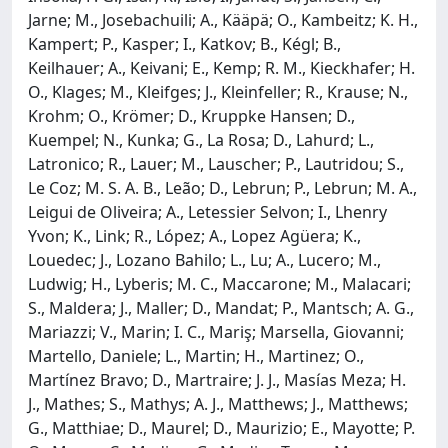
Jarne; M., Josebachuili; A., Kääpä; O., Kambeitz; K. H.,
Kampert; P., Kasper; I., Katkov; B., Kégl; B.,
Keilhauer; A., Keivani; E., Kemp; R. M., Kieckhafer; H.
O., Klages; M., Kleifges; J., Kleinfeller; R., Krause; N.,
Krohm; O., Krömer; D., Kruppke Hansen; D.,
Kuempel; N., Kunka; G., La Rosa; D., Lahurd; L.,
Latronico; R., Lauer; M., Lauscher; P., Lautridou; S.,
Le Coz; M. S. A. B., Leão; D., Lebrun; P., Lebrun; M. A.,
Leigui de Oliveira; A., Letessier Selvon; I., Lhenry
Yvon; K., Link; R., López; A., Lopez Agüera; K.,
Louedec; J., Lozano Bahilo; L., Lu; A., Lucero; M.,
Ludwig; H., Lyberis; M. C., Maccarone; M., Malacari;
S., Maldera; J., Maller; D., Mandat; P., Mantsch; A. G.,
Mariazzi; V., Marin; I. C., Mariş; Marsella, Giovanni;
Martello, Daniele; L., Martin; H., Martinez; O.,
Martínez Bravo; D., Martraire; J. J., Masías Meza; H.
J., Mathes; S., Mathys; A. J., Matthews; J., Matthews;
G., Matthiae; D., Maurel; D., Maurizio; E., Mayotte; P.