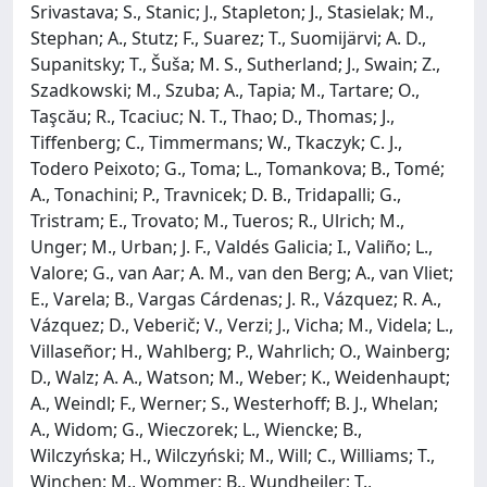
Srivastava; S., Stanic; J., Stapleton; J., Stasielak; M.,
Stephan; A., Stutz; F., Suarez; T., Suomijärvi; A. D.,
Supanitsky; T., Šuša; M. S., Sutherland; J., Swain; Z.,
Szadkowski; M., Szuba; A., Tapia; M., Tartare; O.,
Taşcău; R., Tcaciuc; N. T., Thao; D., Thomas; J.,
Tiffenberg; C., Timmermans; W., Tkaczyk; C. J.,
Todero Peixoto; G., Toma; L., Tomankova; B., Tomé;
A., Tonachini; P., Travnicek; D. B., Tridapalli; G.,
Tristram; E., Trovato; M., Tueros; R., Ulrich; M.,
Unger; M., Urban; J. F., Valdés Galicia; I., Valiño; L.,
Valore; G., van Aar; A. M., van den Berg; A., van Vliet;
E., Varela; B., Vargas Cárdenas; J. R., Vázquez; R. A.,
Vázquez; D., Veberič; V., Verzi; J., Vicha; M., Videla; L.,
Villaseñor; H., Wahlberg; P., Wahrlich; O., Wainberg;
D., Walz; A. A., Watson; M., Weber; K., Weidenhaupt;
A., Weindl; F., Werner; S., Westerhoff; B. J., Whelan;
A., Widom; G., Wieczorek; L., Wiencke; B.,
Wilczyńska; H., Wilczyński; M., Will; C., Williams; T.,
Winchen; M., Wommer; B., Wundheiler; T.,