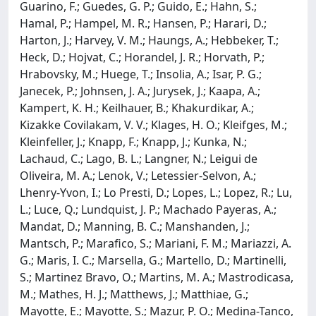
Guarino, F.; Guedes, G. P.; Guido, E.; Hahn, S.;
Hamal, P.; Hampel, M. R.; Hansen, P.; Harari, D.;
Harton, J.; Harvey, V. M.; Haungs, A.; Hebbeker, T.;
Heck, D.; Hojvat, C.; Horandel, J. R.; Horvath, P.;
Hrabovsky, M.; Huege, T.; Insolia, A.; Isar, P. G.;
Janecek, P.; Johnsen, J. A.; Jurysek, J.; Kaapa, A.;
Kampert, K. H.; Keilhauer, B.; Khakurdikar, A.;
Kizakke Covilakam, V. V.; Klages, H. O.; Kleifges, M.;
Kleinfeller, J.; Knapp, F.; Knapp, J.; Kunka, N.;
Lachaud, C.; Lago, B. L.; Langner, N.; Leigui de
Oliveira, M. A.; Lenok, V.; Letessier-Selvon, A.;
Lhenry-Yvon, I.; Lo Presti, D.; Lopes, L.; Lopez, R.; Lu,
L.; Luce, Q.; Lundquist, J. P.; Machado Payeras, A.;
Mandat, D.; Manning, B. C.; Manshanden, J.;
Mantsch, P.; Marafico, S.; Mariani, F. M.; Mariazzi, A.
G.; Maris, I. C.; Marsella, G.; Martello, D.; Martinelli,
S.; Martinez Bravo, O.; Martins, M. A.; Mastrodicasa,
M.; Mathes, H. J.; Matthews, J.; Matthiae, G.;
Mayotte, E.; Mayotte, S.; Mazur, P. O.; Medina-Tanco,