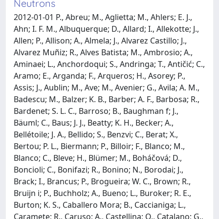
Neutrons
2012-01-01 P., Abreu; M., Aglietta; M., Ahlers; E. J.,
Ahn; I. F. M., Albuquerque; D., Allard; I., Allekotte; J.,
Allen; P., Allison; A., Almela; J., Alvarez Castillo; J.,
Alvarez Muñiz; R., Alves Batista; M., Ambrosio; A.,
Aminaei; L., Anchordoqui; S., Andringa; T., Antičić; C.,
Aramo; E., Arganda; F., Arqueros; H., Asorey; P.,
Assis; J., Aublin; M., Ave; M., Avenier; G., Avila; A. M.,
Badescu; M., Balzer; K. B., Barber; A. F., Barbosa; R.,
Bardenet; S. L. C., Barroso; B., Baughman f; J.,
Bäuml; C., Baus; J. J., Beatty; K. H., Becker; A.,
Bellétoile; J. A., Bellido; S., Benzvi; C., Berat; X.,
Bertou; P. L., Biermann; P., Billoir; F., Blanco; M.,
Blanco; C., Bleve; H., Blümer; M., Boháčová; D.,
Boncioli; C., Bonifazi; R., Bonino; N., Borodai; J.,
Brack; I., Brancus; P., Brogueira; W. C., Brown; R.,
Bruijn i; P., Buchholz; A., Bueno; L., Buroker; R. E.,
Burton; K. S., Caballero Mora; B., Caccianiga; L.,
Caramete; R., Caruso; A., Castellina; O., Catalano; G.,