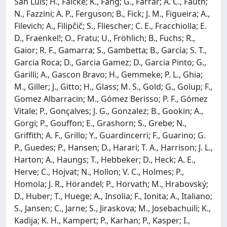
San Luis; H., Falcke; K., Fang; G., Farrar; A. C., Fauth;
N., Fazzini; A. P., Ferguson; B., Fick; J. M., Figueira; A.,
Filevich; A., Filipčič; S., Fliescher; C. E., Fracchiolla; E.
D., Fraenkel!; O., Fratu; U., Fröhlich; B., Fuchs; R.,
Gaior; R. F., Gamarra; S., Gambetta; B., García; S. T.,
Garcia Roca; D., Garcia Gamez; D., Garcia Pinto; G.,
Garilli; A., Gascon Bravo; H., Gemmeke; P. L., Ghia;
M., Giller; J., Gitto; H., Glass; M. S., Gold; G., Golup; F.,
Gomez Albarracin; M., Gómez Berisso; P. F., Gómez
Vitale; P., Gonçalves; J. G., Gonzalez; B., Gookin; A.,
Gorgi; P., Gouffon; E., Grashorn; S., Grebe; N.,
Griffith; A. F., Grillo; Y., Guardincerri; F., Guarino; G.
P., Guedes; P., Hansen; D., Harari; T. A., Harrison; J. L.,
Harton; A., Haungs; T., Hebbeker; D., Heck; A. E.,
Herve; C., Hojvat; N., Hollon; V. C., Holmes; P.,
Homola; J. R., Hörandel; P., Horvath; M., Hrabovský;
D., Huber; T., Huege; A., Insolia; F., Ionita; A., Italiano;
S., Jansen; C., Jarne; S., Jiraskova; M., Josebachuili; K.,
Kadija; K. H., Kampert; P., Karhan; P., Kasper; I.,