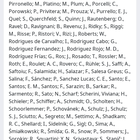
Pirronello; M., Platino; M., Plum; A., Porcelli; C.,
Porowski; P., Privitera; M., Prouza; V., Purrello; E. J.,
Quel; S., Querchfeld; S., Quinn; J., Rautenberg; O.,
Ravel; D., Ravignani; B., Revenu; J., Ridky; S., Riggi;
M., Risse; P., Ristori; V., Rizi; J., Roberts; W.,
Rodrigues de Carvalho; I., Rodriguez Cabo; G.,
Rodriguez Fernandez; J., Rodriguez Rojo; M. D.,
Rodríguez Frías; G., Ros; J., Rosado; T., Rossler; M.,
Roth; E., Roulet; A. C., Rovero; C., Rühle; S. J., Saffi; A.,
Saftoiu; F., Salamida; H., Salazar; F., Salesa Greus; G.,
Salina; F., Sánchez; P., Sanchez Lucas; C. E., Santo; E.,
Santos; E. M., Santos; F., Sarazin; B., Sarkar; R.,
Sarmento; R., Sato; N., Scharf; Scherini, Viviana; H.,
Schieler; P., Schiffer; A., Schmidt; O., Scholten; H.,
Schoorlemmer; P., Schovánek; A., Schulz; J., Schulz;
S. J., Sciutto; A., Segreto; M., Settimo; A., Shadkam;
R. C., Shellard; I., Sidelnik; G., Sigl; O., Sima; A.,
Śmiałkowski; R., Šmída; G. R., Snow; P., Sommers; J.,
Sorokin; R., Squartini; Y. N., Srivastava; S., Stanič; J.,