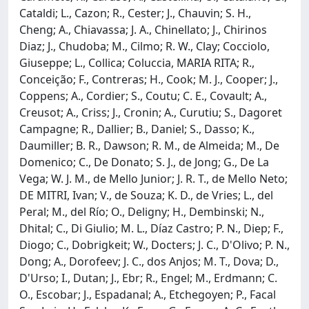
Cataldi; L., Cazon; R., Cester; J., Chauvin; S. H.,
Cheng; A., Chiavassa; J. A., Chinellato; J., Chirinos
Diaz; J., Chudoba; M., Cilmo; R. W., Clay; Cocciolo,
Giuseppe; L., Collica; Coluccia, MARIA RITA; R.,
Conceição; F., Contreras; H., Cook; M. J., Cooper; J.,
Coppens; A., Cordier; S., Coutu; C. E., Covault; A.,
Creusot; A., Criss; J., Cronin; A., Curutiu; S., Dagoret
Campagne; R., Dallier; B., Daniel; S., Dasso; K.,
Daumiller; B. R., Dawson; R. M., de Almeida; M., De
Domenico; C., De Donato; S. J., de Jong; G., De La
Vega; W. J. M., de Mello Junior; J. R. T., de Mello Neto;
DE MITRI, Ivan; V., de Souza; K. D., de Vries; L., del
Peral; M., del Río; O., Deligny; H., Dembinski; N.,
Dhital; C., Di Giulio; M. L., Díaz Castro; P. N., Diep; F.,
Diogo; C., Dobrigkeit; W., Docters; J. C., D'Olivo; P. N.,
Dong; A., Dorofeev; J. C., dos Anjos; M. T., Dova; D.,
D'Urso; I., Dutan; J., Ebr; R., Engel; M., Erdmann; C.
O., Escobar; J., Espadanal; A., Etchegoyen; P., Facal