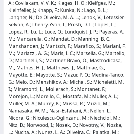
A.; Covilakam, V. V. K.; Klages, H. O.; Kleifges, M.;
Kleinfeller, J.; Knapp, F.; Kunka, N.; Lago, B. L.;
Langner, N.; De Oliveira, M. A. L.; Lenok, V.; Letessier-
Selvon, A.; Lhenry-Yvon, I.; Presti, D. L.; Lopes, L.;
Lopez, R.; Lu, L.; Luce, Q.; Lundquist, J. P.; Payeras, A.
M.; Mancarella, G.; Mandat, D.; Manning, B. C.;
Manshanden, J.; Mantsch, P.; Marafico, S.; Mariani, F.
M.; Mariazzi, A. G.; Maris, I. C.; Marsella, G.; Martello,
D.; Martinelli, S.; Martinez Bravo, O.; Mastrodicasa,
M.; Mathes, H. J.; Matthews, J.; Matthiae, G.;
Mayotte, E.; Mayotte, S.; Mazur, P. O.; Medina-Tanco,
G.; Melo, D.; Menshikov, A.; Michal, S.; Micheletti, M.
I.; Miramonti, L.; Mollerach, S.; Montanet, F.;
Morejon, L.; Morello, C.; Mostafa, M.; Muller, A. L.;
Muller, M. A.; Mulrey, K.; Mussa, R.; Muzio, M.;
Namasaka, W. M.; Nasr-Esfahani, A.; Nellen, L.;
Nicora, G.; Niculescu-Oglinzanu, M.; Niechciol, M.;
Nitz, D.; Norwood, I.; Nosek, D.; Novotny, V.; Nozka,
L.; Nucita, A.; Nunez, L. A.; Oliveira, C.; Palatka, M.;