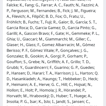
Falcke; K., Fang; G., Farrar; A. C., Fauth; N., Fazzini; A.
P., Ferguson; M., Fernandes; B., Fick; J. M., Figueira;
A., Filevich; A., Filipčič; B. D., Fox; O., Fratu; U.,
Fröhlich; B., Fuchs; T., Fuji; R., Gaior; B., García; S. T.,
Garcia Roca; D., Garcia Gamez; D., Garcia Pinto; G.,
Garilli; A., Gascon Bravo; F., Gate; H., Gemmeke; P. L.,
Ghia; U., Giaccari; M., Giammarchi; M., Giller; C.,
Glaser; H., Glass; F., Gomez Albarracin; M., Gómez
Berisso; P. F., Gómez Vitale; P., Gonçalves; J. G.,
Gonzalez; B., Gookin; A., Gorgi; P., Gorham; P.,
Gouffon; S., Grebe; N., Griffith; A. F., Grillo; T. D.,
Grubb; Y., Guardincerri; F., Guarino; G. P., Guedes;
P., Hansen; D., Harari; T. A., Harrison; J. L., Harton; Q.
D., Hasankiadeh; A., Haungs; T., Hebbeker; D., Heck;
P., Heimann; A. E., Herve; G. C., Hill; C., Hojvat; N.,
Hollon; E., Holt; P., Homola; J. R., Hörandel; P.,
Horvath; M., Hrabovský; D., Huber; T., Huege; A.,
Insolia; P. G., Isar; K., Islo; I., Jandt; S., Jansen; C.,