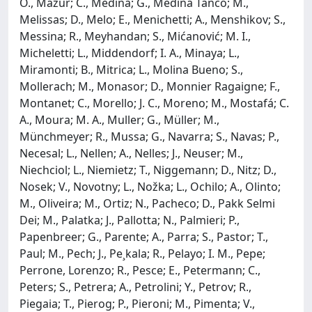
O., Mazur; C., Medina; G., Medina Tanco; M.,
Melissas; D., Melo; E., Menichetti; A., Menshikov; S.,
Messina; R., Meyhandan; S., Mićanović; M. I.,
Micheletti; L., Middendorf; I. A., Minaya; L.,
Miramonti; B., Mitrica; L., Molina Bueno; S.,
Mollerach; M., Monasor; D., Monnier Ragaigne; F.,
Montanet; C., Morello; J. C., Moreno; M., Mostafá; C.
A., Moura; M. A., Muller; G., Müller; M.,
Münchmeyer; R., Mussa; G., Navarra; S., Navas; P.,
Necesal; L., Nellen; A., Nelles; J., Neuser; M.,
Niechciol; L., Niemietz; T., Niggemann; D., Nitz; D.,
Nosek; V., Novotny; L., Nožka; L., Ochilo; A., Olinto;
M., Oliveira; M., Ortiz; N., Pacheco; D., Pakk Selmi
Dei; M., Palatka; J., Pallotta; N., Palmieri; P.,
Papenbreer; G., Parente; A., Parra; S., Pastor; T.,
Paul; M., Pech; J., Pe¸kala; R., Pelayo; I. M., Pepe;
Perrone, Lorenzo; R., Pesce; E., Petermann; C.,
Peters; S., Petrera; A., Petrolini; Y., Petrov; R.,
Piegaia; T., Pierog; P., Pieroni; M., Pimenta; V.,