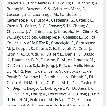
Brancus; P., Brogueira; W. C., Brown; P., Buchholz; A.,
Bueno; M., Buscemi; K. S., Caballero Mora; B.,
Caccianiga; L., Caccianiga; M., Candusso; L.,
Caramete; R., Caruso; A., Castellina; G., Cataldi; L.,
Cazon; R., Cester; A. G., Chavez; S. H., Cheng; A.,
Chiavassa; J. A., Chinellato; J., Chudoba; M., Cilmo; R.
W., Clay; Cocciolo, Giuseppe; R., Colalillo; L., Collica;
Coluccia, MARIA RITA; R., Conceição; F., Contreras;
M. J., Cooper; S., Coutu; C. E., Covault; A., Criss; J.,
Cronin; A., Curutiu; R., Dallier; B., Daniel; S., Dasso;
K., Daumiller; B. R., Dawson; R. M., de Almeida; M.,
De Domenico; S. J., de Jong; J. R. T., de Mello Neto;
DE MITRI, Ivan; J., de Oliveira; V., de Souza; L., del
Peral; O., Deligny; H., Dembinski; N., Dhital; C., Di
Giulio; A., Di Matteo; J. C., Diaz; M. L., Díaz Castro; P.
N., Diep; F., Diogo; C., Dobrigkeit; W., Docters; J. C.,
D'Olivo; P. N., Dong; A., Dorofeev; M. T., Dova; J., Ebr;
R., Engel; M., Erdmann; M., Erfani; C. O., Escobar; J.,
Espadanal; A., Etchegoyen; P., Facal San Luis; H.,