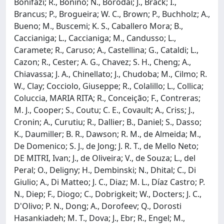
Bonifazi; R., Bonino; N., Borodai; J., Brack; I.,
Brancus; P., Brogueira; W. C., Brown; P., Buchholz; A.,
Bueno; M., Buscemi; K. S., Caballero Mora; B.,
Caccianiga; L., Caccianiga; M., Candusso; L.,
Caramete; R., Caruso; A., Castellina; G., Cataldi; L.,
Cazon; R., Cester; A. G., Chavez; S. H., Cheng; A.,
Chiavassa; J. A., Chinellato; J., Chudoba; M., Cilmo; R.
W., Clay; Cocciolo, Giuseppe; R., Colalillo; L., Collica;
Coluccia, MARIA RITA; R., Conceição; F., Contreras;
M. J., Cooper; S., Coutu; C. E., Covault; A., Criss; J.,
Cronin; A., Curutiu; R., Dallier; B., Daniel; S., Dasso;
K., Daumiller; B. R., Dawson; R. M., de Almeida; M.,
De Domenico; S. J., de Jong; J. R. T., de Mello Neto;
DE MITRI, Ivan; J., de Oliveira; V., de Souza; L., del
Peral; O., Deligny; H., Dembinski; N., Dhital; C., Di
Giulio; A., Di Matteo; J. C., Diaz; M. L., Díaz Castro; P.
N., Diep; F., Diogo; C., Dobrigkeit; W., Docters; J. C.,
D'Olivo; P. N., Dong; A., Dorofeev; Q., Dorosti
Hasankiadeh; M. T., Dova; J., Ebr; R., Engel; M.,