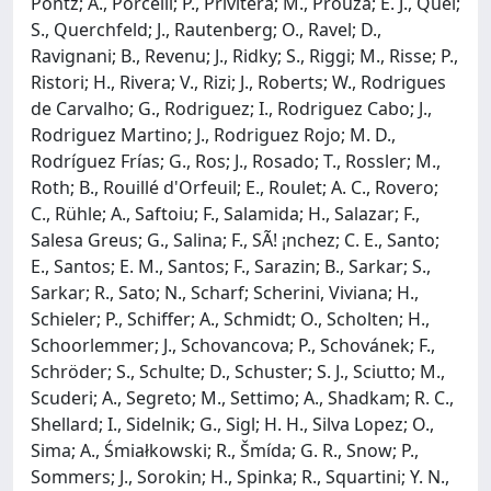
Pontz; A., Porcelli; P., Privitera; M., Prouza; E. J., Quel;
S., Querchfeld; J., Rautenberg; O., Ravel; D.,
Ravignani; B., Revenu; J., Ridky; S., Riggi; M., Risse; P.,
Ristori; H., Rivera; V., Rizi; J., Roberts; W., Rodrigues
de Carvalho; G., Rodriguez; I., Rodriguez Cabo; J.,
Rodriguez Martino; J., Rodriguez Rojo; M. D.,
Rodríguez Frías; G., Ros; J., Rosado; T., Rossler; M.,
Roth; B., Rouillé d'Orfeuil; E., Roulet; A. C., Rovero;
C., Rühle; A., Saftoiu; F., Salamida; H., Salazar; F.,
Salesa Greus; G., Salina; F., SÃ! ¡nchez; C. E., Santo;
E., Santos; E. M., Santos; F., Sarazin; B., Sarkar; S.,
Sarkar; R., Sato; N., Scharf; Scherini, Viviana; H.,
Schieler; P., Schiffer; A., Schmidt; O., Scholten; H.,
Schoorlemmer; J., Schovancova; P., Schovánek; F.,
Schröder; S., Schulte; D., Schuster; S. J., Sciutto; M.,
Scuderi; A., Segreto; M., Settimo; A., Shadkam; R. C.,
Shellard; I., Sidelnik; G., Sigl; H. H., Silva Lopez; O.,
Sima; A., Śmiałkowski; R., Šmída; G. R., Snow; P.,
Sommers; J., Sorokin; H., Spinka; R., Squartini; Y. N.,