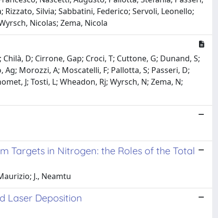
izzato, Silvia; Sabbatini, Federico; Servoli, Leonello;
 Wyrsch, Nicolas; Zema, Nicola
R; Chilà, D; Cirrone, Gap; Croci, T; Cuttone, G; Dunand, S;
Ag; Morozzi, A; Moscatelli, F; Pallotta, S; Passeri, D;
 Thomet, J; Tosti, L; Wheadon, Rj; Wyrsch, N; Zema, N;
m Targets in Nitrogen: the Roles of the Total
 Maurizio; J., Neamtu
ed Laser Deposition