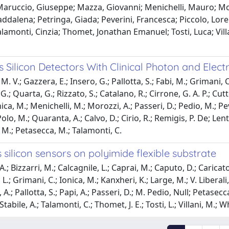
; Maruccio, Giuseppe; Mazza, Giovanni; Menichelli, Mauro; M
ddalena; Petringa, Giada; Peverini, Francesca; Piccolo, Loren
 Talamonti, Cinzia; Thomet, Jonathan Emanuel; Tosti, Luca; Vi
Silicon Detectors With Clinical Photon and Elec
 V.; Gazzera, E.; Insero, G.; Pallotta, S.; Fabi, M.; Grimani, C.; 
; Quarta, G.; Rizzato, S.; Catalano, R.; Cirrone, G. A. P.; Cutto
Ionica, M.; Menichelli, M.; Morozzi, A.; Passeri, D.; Pedio, M.; Pe
olo, M.; Quaranta, A.; Calvo, D.; Cirio, R.; Remigis, P. De; Len
, M.; Petasecca, M.; Talamonti, C.
ilicon sensors on polyimide flexible substrate
.; Bizzarri, M.; Calcagnile, L.; Caprai, M.; Caputo, D.; Caricato, A
 L.; Grimani, C.; Ionica, M.; Kanxheri, K.; Large, M.; V. Libera
.; Pallotta, S.; Papi, A.; Passeri, D.; M. Pedio, Null; Petasecca, 
; Stabile, A.; Talamonti, C.; Thomet, J. E.; Tosti, L.; Villani, M.