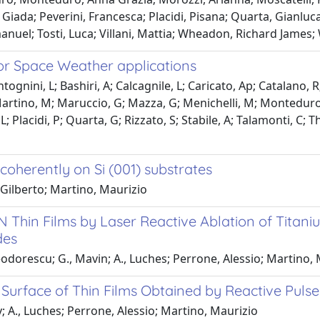
ada; Peverini, Francesca; Placidi, Pisana; Quarta, Gianluca; R
anuel; Tosti, Luca; Villani, Mattia; Wheadon, Richard James;
or Space Weather applications
ntognini, L; Bashiri, A; Calcagnile, L; Caricato, Ap; Catalano, 
; Martino, M; Maruccio, G; Mazza, G; Menichelli, M; Monteduro, 
L; Placidi, P; Quarta, G; Rizzato, S; Stabile, A; Talamonti, C;
oherently on Si (001) substrates
 Gilberto; Martino, Maurizio
N Thin Films by Laser Reactive Ablation of Titaniu
des
 Teodorescu; G., Mavin; A., Luches; Perrone, Alessio; Martino,
 Surface of Thin Films Obtained by Reactive Puls
y; A., Luches; Perrone, Alessio; Martino, Maurizio