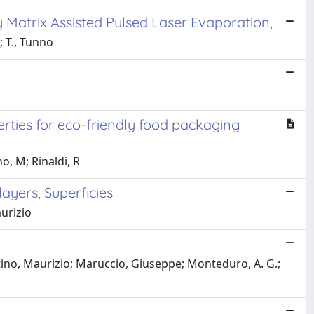
y Matrix Assisted Pulsed Laser Evaporation,
; T., Tunno
erties for eco-friendly food packaging
o, M; Rinaldi, R
ayers, Superficies
aurizio
artino, Maurizio; Maruccio, Giuseppe; Monteduro, A. G.;