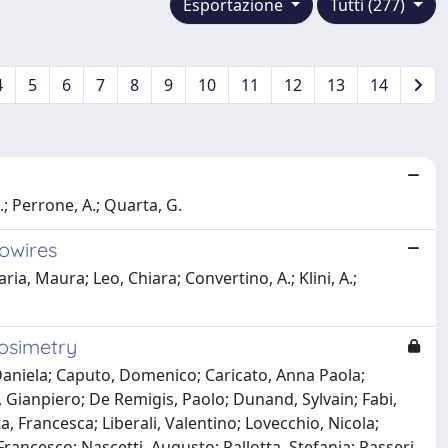
Esportazione
Tutti (277)
4
5
6
7
8
9
10
11
12
13
14
.; Perrone, A.; Quarta, G.
nowires
ia, Maura; Leo, Chiara; Convertino, A.; Klini, A.;
Dosimetry
, Daniela; Caputo, Domenico; Caricato, Anna Paola;
Gianpiero; De Remigis, Paolo; Dunand, Sylvain; Fabi,
, Francesca; Liberali, Valentino; Lovecchio, Nicola;
ancesco; Nascetti, Augusto; Pallotta, Stefania; Passeri,