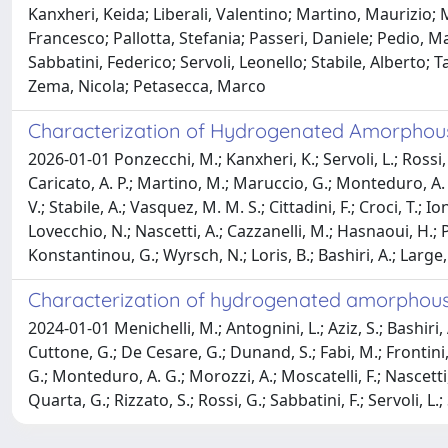
Kanxheri, Keida; Liberali, Valentino; Martino, Maurizio
Francesco; Pallotta, Stefania; Passeri, Daniele; Pedio, Ma
Sabbatini, Federico; Servoli, Leonello; Stabile, Alberto;
Zema, Nicola; Petasecca, Marco
Characterization of Hydrogenated Amorphous 
2026-01-01 Ponzecchi, M.; Kanxheri, K.; Servoli, L.; Rossi, M.
Caricato, A. P.; Martino, M.; Maruccio, G.; Monteduro, A. G.
V.; Stabile, A.; Vasquez, M. M. S.; Cittadini, F.; Croci, T.; 
Lovecchio, N.; Nascetti, A.; Cazzanelli, M.; Hasnaoui, H.; P
Konstantinou, G.; Wyrsch, N.; Loris, B.; Bashiri, A.; Large
Characterization of hydrogenated amorphous s
2024-01-01 Menichelli, M.; Antognini, L.; Aziz, S.; Bashiri, A
Cuttone, G.; De Cesare, G.; Dunand, S.; Fabi, M.; Frontini,
G.; Monteduro, A. G.; Morozzi, A.; Moscatelli, F.; Nascetti, A
Quarta, G.; Rizzato, S.; Rossi, G.; Sabbatini, F.; Servoli, L.