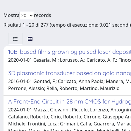
Mostra
records
Risultati 1 - 20 di 277 (tempo di esecuzione: 0.021 secondi)
10B-based films grown by pulsed laser deposit
2020-01-01 Cesaria, M.; Lorusso, A.; Caricato, A. P.; Finocc
3D plasmonic transducer based on gold nanopa
2016-01-01 Gontad, F.; Caricato, Anna Paola; Manera, M. G
Perrone, Alessio; Rella, Roberto; Martino, Maurizio
A Front-End Circuit in 28 nm CMOS for Hydrog
2024-01-01 Mazza, Giovanni; Piccolo, Lorenzo; Antognini,
Catalano, Roberto; Cirio, Roberto; Cirrone, Giuseppe A
Michele; Frontini, Luca; Grimani, Catia; Guarrera, Mariac
Martino, Maurizio; Maruccio, Giuseppe; Menichelli, Maur