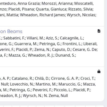
onteduro, Anna Grazia; Morozzi, Arianna; Moscatelli,
zo; Placidi, Pisana; Quarta, Gianluca; Rizzato, Silvia;
llani, Mattia; Wheadon, Richard James; Wyrsch, Nicolas;
tron Beams
Sabbatini, F.; Villani, M.; Aziz, S.; Calcagnile, L.;
ne, G.; Guarrera, M.; Petringa, G.; Frontini, L.; Liberali,
verini, F.; Placidi, P.; Zema, N.; Caputo, D.; Cesare, G. De;
ta, F.; Mazza, G.; Wheadon, R. J.; Dunand, S.;
. P.; Catalano, R.; Chilà, D.; Cirrone, G. A. P.; Croci, T.;
li, Null; Lovecchio, N.; Martino, M.; Maruccio, G.; Mazza,
M.; Petringa, G.; Peverini, F.; Piccolo, L.; Placidi, P.;
; Wheadon, R. J.; Wyrsch, N.; N. Zema, Null