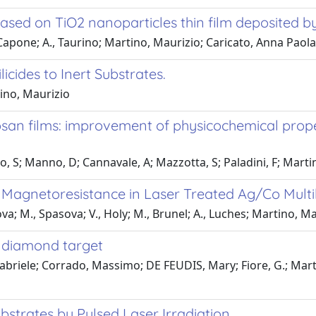
ased on TiO2 nanoparticles thin film deposited b
, Capone; A., Taurino; Martino, Maurizio; Caricato, Anna Paola
cides to Inert Substrates.
tino, Maurizio
itosan films: improvement of physicochemical prop
, S; Manno, D; Cannavale, A; Mazzotta, S; Paladini, F; Martin
 Magnetoresistance in Laser Treated Ag/Co Multil
ova; M., Spasova; V., Holy; M., Brunel; A., Luches; Martino, M
e diamond target
ni, Gabriele; Corrado, Massimo; DE FEUDIS, Mary; Fiore, G.; M
bstrates by Pulsed Laser Irradiation.