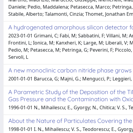
Daniele; Pedio, Maddalena; Petasecca, Marco; Petringa, Gi
Stabile, Alberto; Talamonti, Cinzia; Thomet, Jonathan Em
A hydrogenated amorphous silicon detector f
2023-01-01 Grimani, C; Fabi, M; Sabbatini, F; Villani, M; A
Frontini, L; Ionica, M; Kanxheri, K; Large, M; Liberali, V
Pedio, M; Petasecca, M; Petringa, G; Peverini, F; Piccolo, 
Servoli, L
A new monoclinic carbon nitride phase grows c
2001-01-01 Barucca, G; Majni, G.; Mengucci, P.; Leggieri,
A Parametric Study of the Deposition of the Ti
Gas Pressure and the Contamination with Oxi
1996-01-01 N., Mihailescu; E., Gyorgy; N., Chitica; V. S.,
About the Nature of Particulates Covering the
1998-01-01 I. N., Mihailescu; V. S., Teodorescu; E., Gyorg