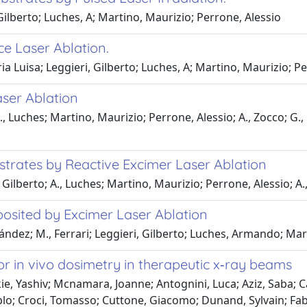
Gilberto; Luches, A; Martino, Maurizio; Perrone, Alessio
ce Laser Ablation.
a Luisa; Leggieri, Gilberto; Luches, A; Martino, Maurizio; Pe
aser Ablation
, Luches; Martino, Maurizio; Perrone, Alessio; A., Zocco; G.,
bstrates by Reactive Excimer Laser Ablation
Gilberto; A., Luches; Martino, Maurizio; Perrone, Alessio; A.
osited by Excimer Laser Ablation
ndez; M., Ferrari; Leggieri, Gilberto; Luches, Armando; Mar
for in vivo dosimetry in therapeutic x‐ray beams
e, Yashiv; Mcnamara, Joanne; Antognini, Luca; Aziz, Saba; Ca
o; Croci, Tomasso; Cuttone, Giacomo; Dunand, Sylvain; Fabi, 