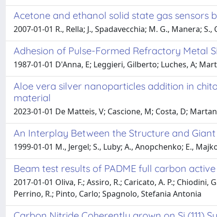
Acetone and ethanol solid state gas sensors b
2007-01-01 R., Rella; J., Spadavecchia; M. G., Manera; S.
Adhesion of Pulse-Formed Refractory Metal Sili
1987-01-01 D'Anna, E; Leggieri, Gilberto; Luches, A; Mar
Aloe vera silver nanoparticles addition in ch
material
2023-01-01 De Matteis, V; Cascione, M; Costa, D; Martano
An Interplay Between the Structure and Giant
1999-01-01 M., Jergel; S., Luby; A., Anopchenko; E., Majk
Beam test results of PADME full carbon activ
2017-01-01 Oliva, F.; Assiro, R.; Caricato, A. P.; Chiodi
Perrino, R.; Pinto, Carlo; Spagnolo, Stefania Antonia
Carbon Nitride Coherently grown on Si (111) Su