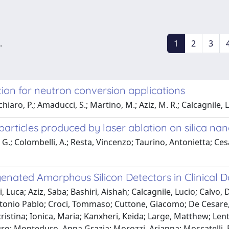
.
1
2
3
ion for neutron conversion applications
hiaro, P.; Amaducci, S.; Martino, M.; Aziz, M. R.; Calcagnile, L
rticles produced by laser ablation on silica na
.; Colombelli, A.; Resta, Vincenzo; Taurino, Antonietta; Cesar
enated Amorphous Silicon Detectors in Clinical 
 Luca; Aziz, Saba; Bashiri, Aishah; Calcagnile, Lucio; Calvo
ntonio Pablo; Croci, Tommaso; Cuttone, Giacomo; De Cesare, 
ristina; Ionica, Maria; Kanxheri, Keida; Large, Matthew; Lenta
o; Monteduro, Anna Grazia; Morozzi, Arianna; Moscatelli, Fr