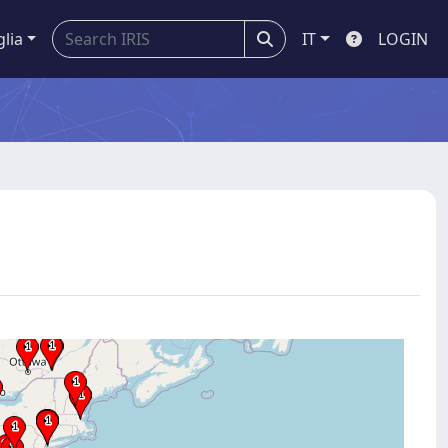
glia
IT
LOGIN