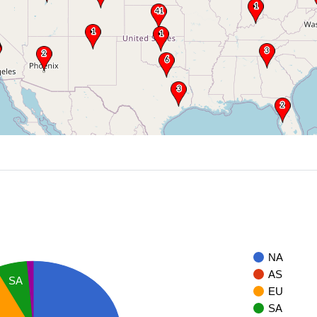
NA
AS
SA
EU
SA