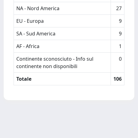
NA - Nord America
27
EU - Europa
9
SA - Sud America
9
AF - Africa
1
Continente sconosciuto - Info sul
0
continente non disponibili
Totale
106
Powered by
IRIS
-
about IRIS
-
Utilizzo dei cookie
-
Privacy
Copyright © 2026