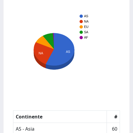
AS
NA
EU
SA
AF
AS
NA
Continente
#
AS - Asia
60