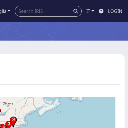
glia
IT
LOGIN