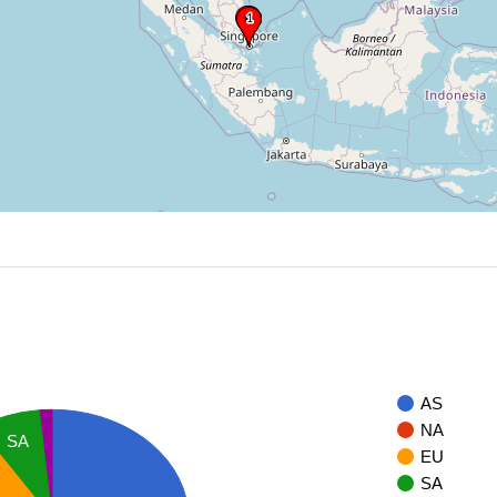
AS
NA
SA
EU
SA