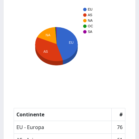
EU
AS
NA
OC
SA
NA
EU
AS
Continente
#
EU - Europa
76