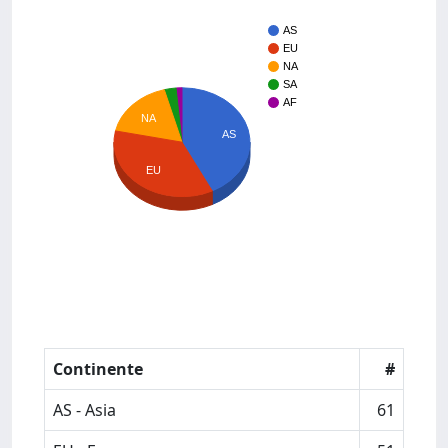
AS
EU
NA
SA
AF
NA
AS
EU
Continente
#
AS - Asia
61