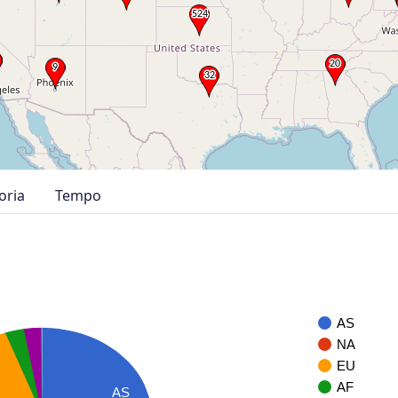
oria
Tempo
AS
NA
EU
AF
AS