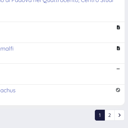
Amalfi
onachus
1
2