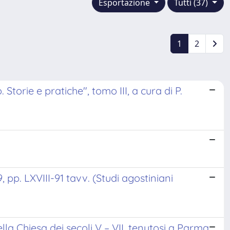
Esportazione
Tutti (37)
1
2
torie e pratiche", tomo III, a cura di P.
 pp. LXVIII-91 tavv. (Studi agostiniani
la Chiesa dei secoli V – VII, tenutosi a Parma