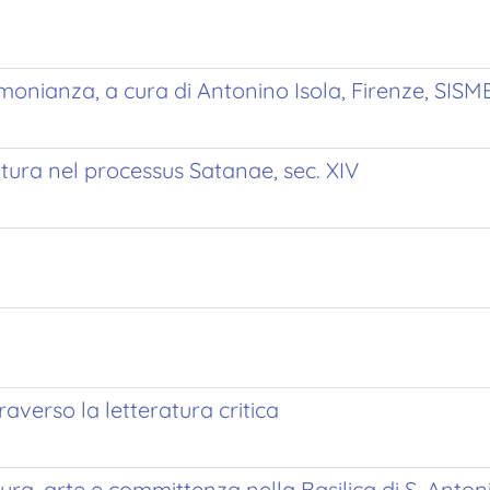
onianza, a cura di Antonino Isola, Firenze, SISMEL
eratura nel processus Satanae, sec. XIV
averso la letteratura critica
Cultura, arte e committenza nella Basilica di S. An