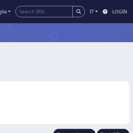
glia
IT
LOGIN