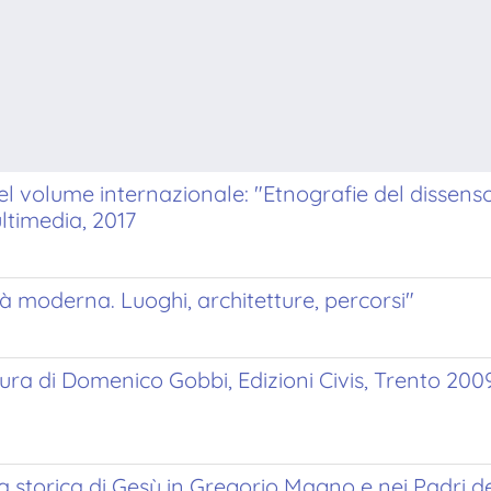
 volume internazionale: "Etnografie del dissenso. S
ltimedia, 2017
tà moderna. Luoghi, architetture, percorsi"
ra di Domenico Gobbi, Edizioni Civis, Trento 2009,
a storica di Gesù in Gregorio Magno e nei Padri del