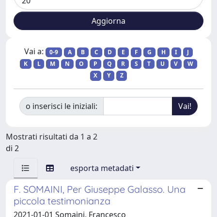
Vai a:
0-9
A
B
C
D
E
F
G
H
I
J
K
L
M
N
O
P
Q
R
S
T
U
V
W
X
Y
Z
o inserisci le iniziali:
Mostrati risultati da 1 a 2
di 2
esporta metadati
F. SOMAINI, Per Giuseppe Galasso. Una
piccola testimonianza
2021-01-01 Somaini, Francesco