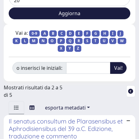
Vai a:
0-9
A
B
C
D
E
F
G
H
I
J
K
L
M
N
O
P
Q
R
S
T
U
V
W
X
Y
Z
o inserisci le iniziali:
Mostrati risultati da 2 a 5
di 5
esporta metadati
Il senatus consultum de Plarasensibus et
Aphrodisiensibus del 39 a.C. Edizione,
traduzione e commento