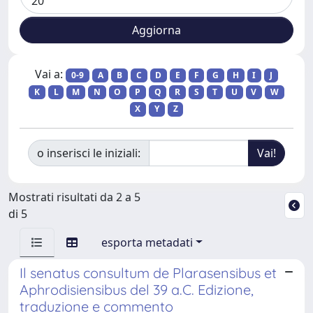
Vai a:
0-9
A
B
C
D
E
F
G
H
I
J
K
L
M
N
O
P
Q
R
S
T
U
V
W
X
Y
Z
o inserisci le iniziali:
Mostrati risultati da 2 a 5
di 5
esporta metadati
Il senatus consultum de Plarasensibus et
Aphrodisiensibus del 39 a.C. Edizione,
traduzione e commento