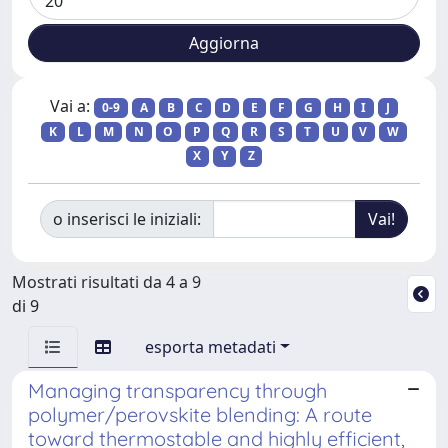
Vai a:
0-9
A
B
C
D
E
F
G
H
I
J
K
L
M
N
O
P
Q
R
S
T
U
V
W
X
Y
Z
o inserisci le iniziali:
Mostrati risultati da 4 a 9
di 9
esporta metadati
Managing transparency through
polymer/perovskite blending: A route
toward thermostable and highly efficient,