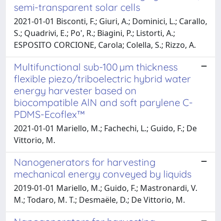
semi-transparent solar cells
2021-01-01 Bisconti, F.; Giuri, A.; Dominici, L.; Carallo,
S.; Quadrivi, E.; Po', R.; Biagini, P.; Listorti, A.;
ESPOSITO CORCIONE, Carola; Colella, S.; Rizzo, A.
Multifunctional sub-100 µm thickness
flexible piezo/triboelectric hybrid water
energy harvester based on
biocompatible AlN and soft parylene C-
PDMS-Ecoflex™
2021-01-01 Mariello, M.; Fachechi, L.; Guido, F.; De
Vittorio, M.
Nanogenerators for harvesting
mechanical energy conveyed by liquids
2019-01-01 Mariello, M.; Guido, F.; Mastronardi, V.
M.; Todaro, M. T.; Desmaële, D.; De Vittorio, M.