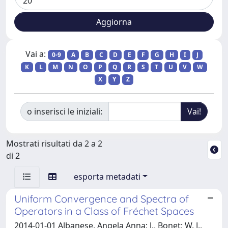
Vai a:
0-9
A
B
C
D
E
F
G
H
I
J
K
L
M
N
O
P
Q
R
S
T
U
V
W
X
Y
Z
o inserisci le iniziali:
Mostrati risultati da 2 a 2
di 2
esporta metadati
Uniform Convergence and Spectra of
Operators in a Class of Fréchet Spaces
2014-01-01 Albanese, Angela Anna; J., Bonet; W. J.,