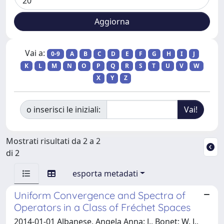
Vai a:
0-9
A
B
C
D
E
F
G
H
I
J
K
L
M
N
O
P
Q
R
S
T
U
V
W
X
Y
Z
o inserisci le iniziali:
Mostrati risultati da 2 a 2
di 2
esporta metadati
Uniform Convergence and Spectra of
Operators in a Class of Fréchet Spaces
2014-01-01 Albanese, Angela Anna; J., Bonet; W. J.,