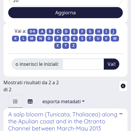
Vai a:
0-9
A
B
C
D
E
F
G
H
I
J
K
L
M
N
O
P
Q
R
S
T
U
V
W
X
Y
Z
o inserisci le iniziali:
Mostrati risultati da 2 a 2
di 2
esporta metadati
A salp bloom (Tunicata, Thaliacea) along
the Apulian coast and in the Otranto
Channel between March-May 2013