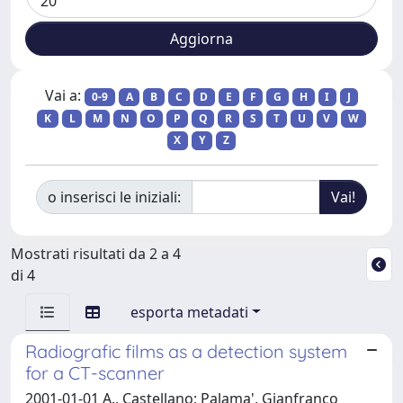
Vai a:
0-9
A
B
C
D
E
F
G
H
I
J
K
L
M
N
O
P
Q
R
S
T
U
V
W
X
Y
Z
o inserisci le iniziali:
Mostrati risultati da 2 a 4
di 4
esporta metadati
Radiografic films as a detection system
for a CT-scanner
2001-01-01 A., Castellano; Palama', Gianfranco