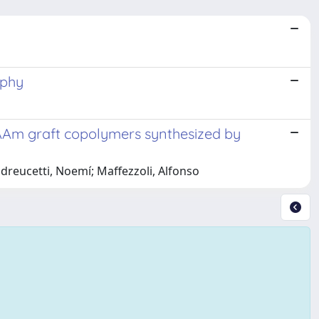
aphy
AAm graft copolymers synthesized by
ndreucetti, Noemí; Maffezzoli, Alfonso