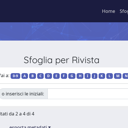
Home
Sfo
Sfoglia per Rivista
ai a:
0-9
A
B
C
D
E
F
G
H
I
J
K
L
M
N
o inserisci le iniziali:
tati da 2 a 4 di 4
esporta metadati