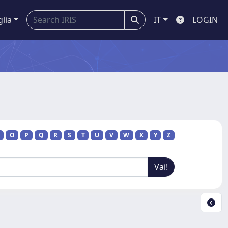
glia
IT
LOGIN
O
P
Q
R
S
T
U
V
W
X
Y
Z