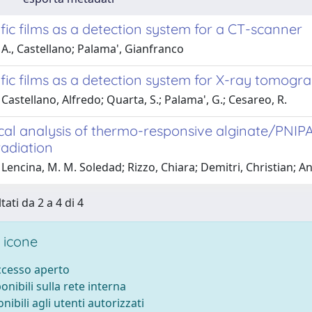
ic films as a detection system for a CT-scanner
A., Castellano; Palama', Gianfranco
fic films as a detection system for X-ray tomogr
Castellano, Alfredo; Quarta, S.; Palama', G.; Cesareo, R.
cal analysis of thermo-responsive alginate/PNIP
adiation
Lencina, M. M. Soledad; Rizzo, Chiara; Demitri, Christian; A
tati da 2 a 4 di 4
 icone
accesso aperto
ponibili sulla rete interna
onibili agli utenti autorizzati