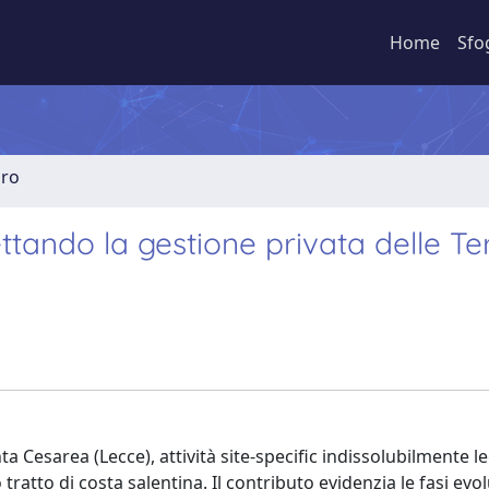
Home
Sfo
bro
ttando la gestione privata delle Te
ta Cesarea (Lecce), attività site-specific indissolubilmente le
atto di costa salentina. Il contributo evidenzia le fasi evol