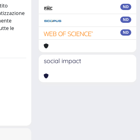
tito
ND
atizzazione
ND
nente
utte le
ND
social impact