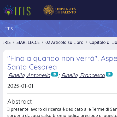
IRIS
IRIS
SIARI LECCE
02 Articolo su Libro
Capitolo di Li
"Fino a quando non verrà". Aspe
Santa Cesarea
Rinella, Antonella
;
Rinella, Francesca
2025-01-01
Abstract
Il presente lavoro di ricerca è dedicato alle Terme di San
sorgenti d’acqua salso-bromo-iodica precipue di questo tr