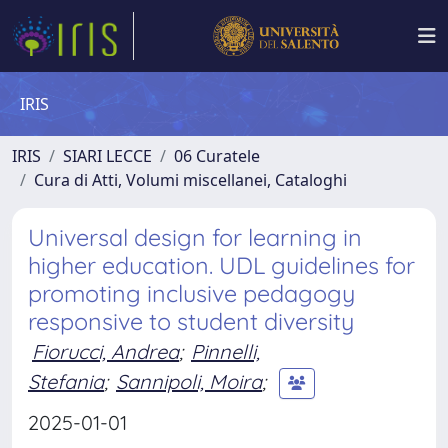
IRIS
IRIS
SIARI LECCE
06 Curatele
Cura di Atti, Volumi miscellanei, Cataloghi
Universal design for learning in
higher education. UDL guidelines for
promoting inclusive pedagogy
responsive to student diversity
Fiorucci, Andrea
;
Pinnelli,
Stefania
;
Sannipoli, Moira
;
2025-01-01