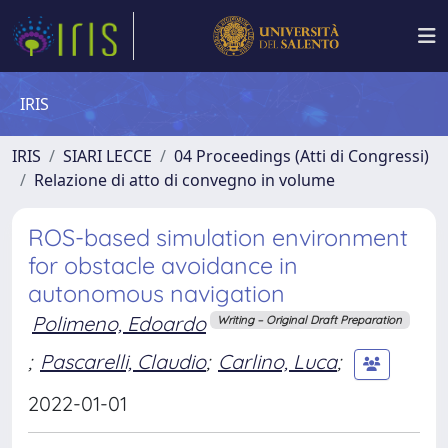
IRIS
IRIS
SIARI LECCE
04 Proceedings (Atti di Congressi)
Relazione di atto di convegno in volume
ROS-based simulation environment
for obstacle avoidance in
autonomous navigation
Polimeno, Edoardo
Writing – Original Draft Preparation
;
Pascarelli, Claudio
;
Carlino, Luca
;
2022-01-01