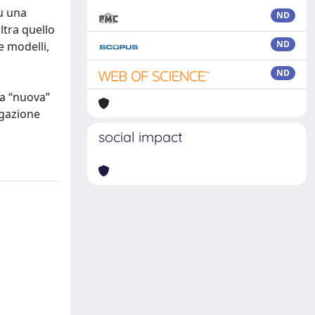
su una
ND
ltra quello
ND
e modelli,
ND
la “nuova”
gazione
social impact