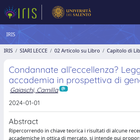
IRIS
IRIS
SIARI LECCE
02 Articolo su Libro
Capitolo di Li
Condannate all’eccellenza? Legger
accademia in prospettiva di gen
Gaiaschi, Camilla
2024-01-01
Abstract
Ripercorrendo in chiave teorica i risultati di alcune rec
accademiche in ottica di mercato, si intende qui proporr