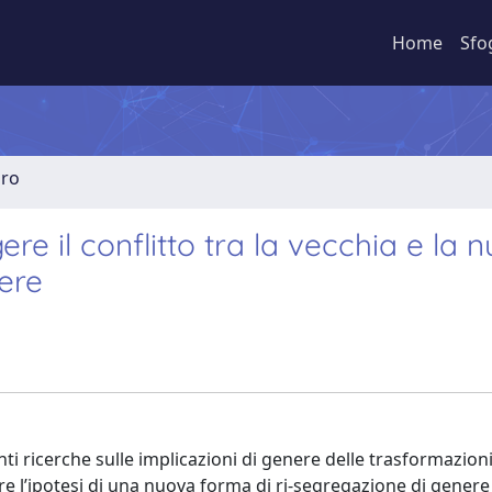
Home
Sfo
bro
e il conflitto tra la vecchia e la 
ere
enti ricerche sulle implicazioni di genere delle trasformazion
e l’ipotesi di una nuova forma di ri-segregazione di genere 