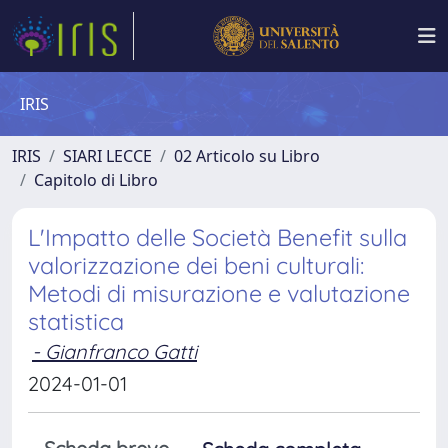
IRIS
IRIS
SIARI LECCE
02 Articolo su Libro
Capitolo di Libro
L'Impatto delle Società Benefit sulla
valorizzazione dei beni culturali:
Metodi di misurazione e valutazione
statistica
- Gianfranco Gatti
2024-01-01