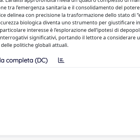
ea. L’analisi approfondita rivela un quadro complesso di ma
e tra l’emergenza sanitaria e il consolidamento del potere
ice delinea con precisione la trasformazione dello stato di
 sicurezza biologica diventa uno strumento per giustificare i
 particolare interesse è l’esplorazione dell’ipotesi di depopo
interrogativi significativi, portando il lettore a considerare 
lle politiche globali attuali.
a completa (DC)