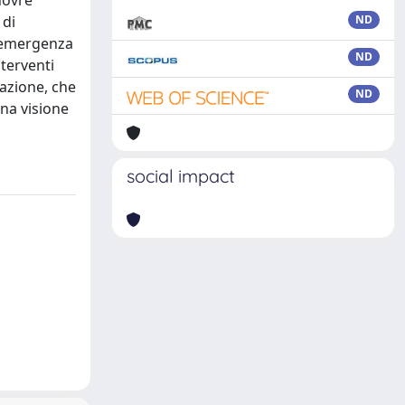
novre
 di
ND
 “emergenza
ND
nterventi
lazione, che
ND
una visione
social impact