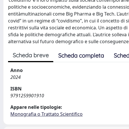
‘covidismo’ e il loro impatto sulla società contemporan
politiche e socioeconomiche, evidenziando la connession
entitàmultinazionali come Big Pharma e Big Tech. L’autr
covid” in un regime di “covidismo”, in cui il concetto di
restrittivi sulla vita sociale ed economica. Un aspetto di
sfida le politiche demografiche attuali. L’autrice solleva 
alternativa sul futuro demografico e sulle conseguenze de
Scheda breve
Scheda completa
Sched
Anno
2024
ISBN
9791259901910
Appare nelle tipologie:
Monografia o Trattato Scientifico